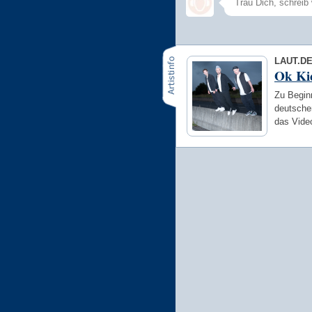
LAUT.D
Ok Ki
Zu Beginn
deutsche
das Vide