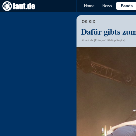
Home
News
Bands
OK KID
Dafür gibts zum
© laut.de (Fotograf: Philipp Kopka)