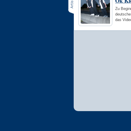
Ok Ki
Zu Beginn
deutsche
das Vide