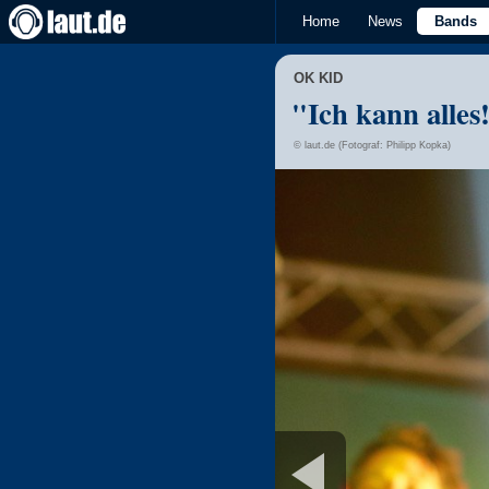
Home
News
Bands
OK KID
"Ich kann alles
© laut.de (Fotograf: Philipp Kopka)