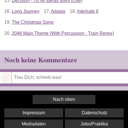
15.
Decision - Tu ne tueras point (Live)
16.
Long Journey
17.
Adagio
18.
Interlude II
19.
The Christmas Song
20.
2046 Main Theme (With Percussion - Train Remix)
Noch keine Kommentare
Speichern
Nach oben
Impressum
Datenschutz
Mediadaten
Jobs/Praktika