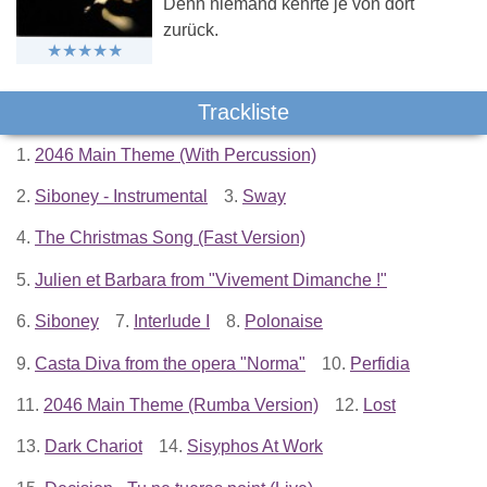
Denn niemand kehrte je von dort
zurück.
Trackliste
1.
2046 Main Theme (With Percussion)
2.
Siboney - Instrumental
3.
Sway
4.
The Christmas Song (Fast Version)
5.
Julien et Barbara from "Vivement Dimanche !"
6.
Siboney
7.
Interlude I
8.
Polonaise
9.
Casta Diva from the opera "Norma"
10.
Perfidia
11.
2046 Main Theme (Rumba Version)
12.
Lost
13.
Dark Chariot
14.
Sisyphos At Work