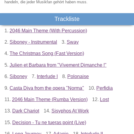
handeln, die jeder Musikfan gehört haben muss.
Trackliste
1.
2046 Main Theme (With Percussion)
2.
Siboney - Instrumental
3.
Sway
4.
The Christmas Song (Fast Version)
5.
Julien et Barbara from "Vivement Dimanche !"
6.
Siboney
7.
Interlude I
8.
Polonaise
9.
Casta Diva from the opera "Norma"
10.
Perfidia
11.
2046 Main Theme (Rumba Version)
12.
Lost
13.
Dark Chariot
14.
Sisyphos At Work
15.
Decision - Tu ne tueras point (Live)
16.
Long Journey
17.
Adagio
18.
Interlude II