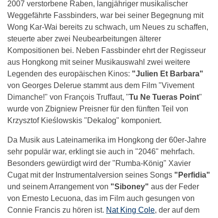
2007 verstorbene Raben, langjähriger musikalischer
Weggefährte Fassbinders, war bei seiner Begegnung mit
Wong Kar-Wai bereits zu schwach, um Neues zu schaffen,
steuerte aber zwei Neubearbeitungen älterer
Kompositionen bei. Neben Fassbinder ehrt der Regisseur
aus Hongkong mit seiner Musikauswahl zwei weitere
Legenden des europäischen Kinos:
"Julien Et Barbara"
von Georges Delerue stammt aus dem Film "Vivement
Dimanche!" von François Truffaut, "
Tu Ne Tueras Point
"
wurde von Zbigniew Preisner für den fünften Teil von
Krzysztof Kieślowskis "Dekalog" komponiert.
Da Musik aus Lateinamerika im Hongkong der 60er-Jahre
sehr populär war, erklingt sie auch in "2046" mehrfach.
Besonders gewürdigt wird der "Rumba-König" Xavier
Cugat mit der Instrumentalversion seines Songs
"
Perfidia
"
und seinem Arrangement von
"
Siboney
"
aus der Feder
von Ernesto Lecuona, das im Film auch gesungen von
Connie Francis zu hören ist.
Nat King Cole
, der auf dem