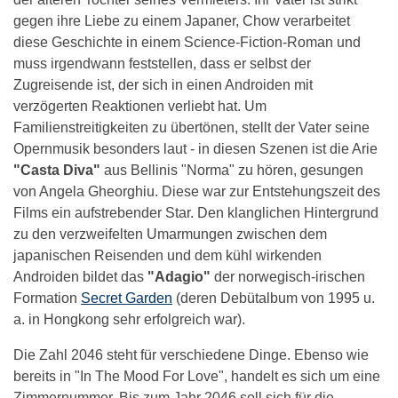
gegen ihre Liebe zu einem Japaner, Chow verarbeitet
diese Geschichte in einem Science-Fiction-Roman und
muss irgendwann feststellen, dass er selbst der
Zugreisende ist, der sich in einen Androiden mit
verzögerten Reaktionen verliebt hat. Um
Familienstreitigkeiten zu übertönen, stellt der Vater seine
Opernmusik besonders laut - in diesen Szenen ist die Arie
"Casta Diva"
aus Bellinis "Norma" zu hören, gesungen
von Angela Gheorghiu. Diese war zur Entstehungszeit des
Films ein aufstrebender Star. Den klanglichen Hintergrund
zu den verzweifelten Umarmungen zwischen dem
japanischen Reisenden und dem kühl wirkenden
Androiden bildet das
"
Adagio
"
der norwegisch-irischen
Formation
Secret Garden
(deren Debütalbum von 1995 u.
a. in Hongkong sehr erfolgreich war).
Die Zahl 2046 steht für verschiedene Dinge. Ebenso wie
bereits in "In The Mood For Love", handelt es sich um eine
Zimmernummer. Bis zum Jahr 2046 soll sich für die