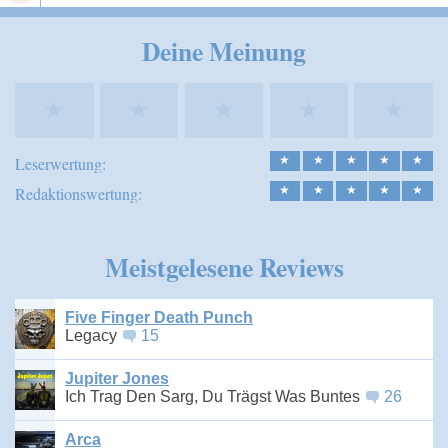
Speichern
Deine Meinung
★
★
★
★
★
Leserwertung:
★
★
★
★
★
Redaktionswertung:
★
★
★
★
★
Meistgelesene Reviews
Five Finger Death Punch
Legacy
15
Jupiter Jones
Ich Trag Den Sarg, Du Trägst Was Buntes
26
Arca