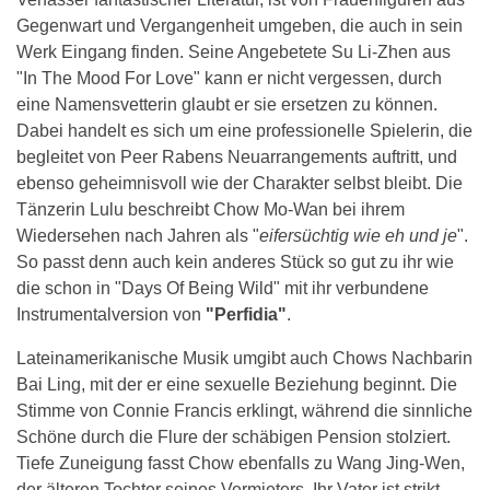
Gegenwart und Vergangenheit umgeben, die auch in sein
Werk Eingang finden. Seine Angebetete Su Li-Zhen aus
"In The Mood For Love" kann er nicht vergessen, durch
eine Namensvetterin glaubt er sie ersetzen zu können.
Dabei handelt es sich um eine professionelle Spielerin, die
begleitet von Peer Rabens Neuarrangements auftritt, und
ebenso geheimnisvoll wie der Charakter selbst bleibt. Die
Tänzerin Lulu beschreibt Chow Mo-Wan bei ihrem
Wiedersehen nach Jahren als "
eifersüchtig wie eh und je
".
So passt denn auch kein anderes Stück so gut zu ihr wie
die schon in "Days Of Being Wild" mit ihr verbundene
Instrumentalversion von
"
Perfidia
"
.
Lateinamerikanische Musik umgibt auch Chows Nachbarin
Bai Ling, mit der er eine sexuelle Beziehung beginnt. Die
Stimme von Connie Francis erklingt, während die sinnliche
Schöne durch die Flure der schäbigen Pension stolziert.
Tiefe Zuneigung fasst Chow ebenfalls zu Wang Jing-Wen,
der älteren Tochter seines Vermieters. Ihr Vater ist strikt