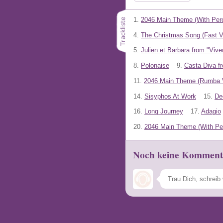
1.
2046 Main Theme (With Per
4.
The Christmas Song (Fast V
5.
Julien et Barbara from "Viv
8.
Polonaise
9.
Casta Diva f
11.
2046 Main Theme (Rumba V
14.
Sisyphos At Work
15.
Dec
16.
Long Journey
17.
Adagio
20.
2046 Main Theme (With Per
Noch keine Komment