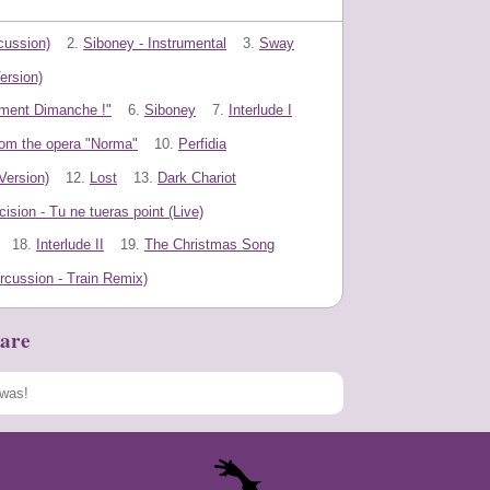
cussion)
2.
Siboney - Instrumental
3.
Sway
ersion)
ement Dimanche !"
6.
Siboney
7.
Interlude I
rom the opera "Norma"
10.
Perfidia
ersion)
12.
Lost
13.
Dark Chariot
ision - Tu ne tueras point (Live)
18.
Interlude II
19.
The Christmas Song
cussion - Train Remix)
are
Speichern