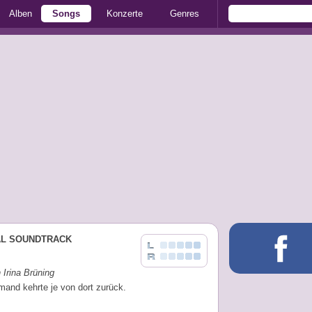
Alben
Songs
Konzerte
Genres
AL SOUNDTRACK
n Irina Brüning
mand kehrte je von dort zurück.