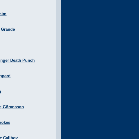
nim
a Grande
inger Death Punch
ppard
u
g Göransson
rokes
ic Callboy