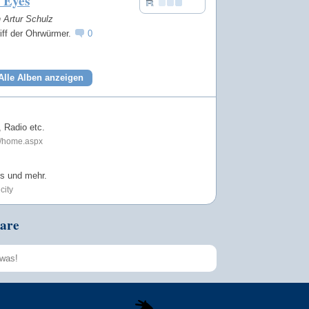
 Eyes
n Artur Schulz
iff der Ohrwürmer.
0
Alle Alben anzeigen
 Radio etc.
m/home.aspx
os und mehr.
city
are
Speichern