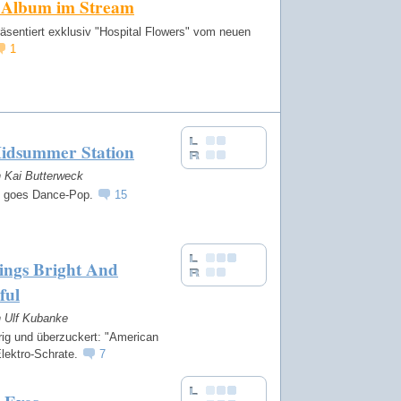
 Album im Stream
räsentiert exklusiv "Hospital Flowers" vom neuen
1
idsummer Station
n Kai Butterweck
2 goes Dance-Pop.
15
ings Bright And
ful
n Ulf Kubanke
rig und überzuckert: "American
Elektro-Schrate.
7