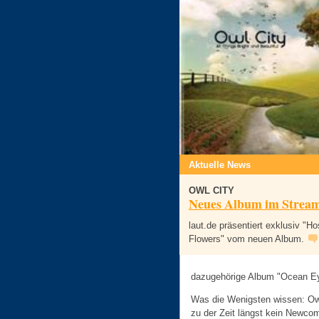
Aktuelle News
OWL CITY
Neues Album im Strea
laut.de präsentiert exklusiv "Ho
Flowers" vom neuen Album.
dazugehörige Album "Ocean Eye
Was die Wenigsten wissen: Owl
zu der Zeit längst kein Newco