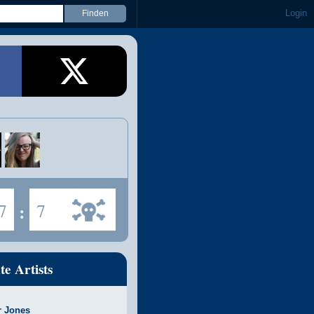
Login
7
:
7
te Artists
r Jones