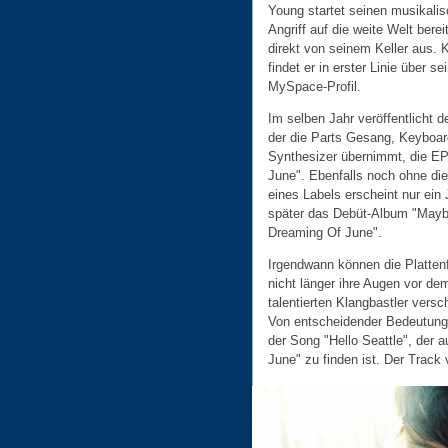
Young startet seinen musikali
Angriff auf die weite Welt bere
direkt von seinem Keller aus. 
findet er in erster Linie über se
MySpace-Profil.
Im selben Jahr veröffentlicht d
der die Parts Gesang, Keyboar
Synthesizer übernimmt, die EP
June". Ebenfalls noch ohne die
eines Labels erscheint nur ein 
später das Debüt-Album "Mayb
Dreaming Of June".
Irgendwann können die Platten
nicht länger ihre Augen vor de
talentierten Klangbastler versc
Von entscheidender Bedeutung i
der Song "Hello Seattle", der a
June" zu finden ist. Der Track v