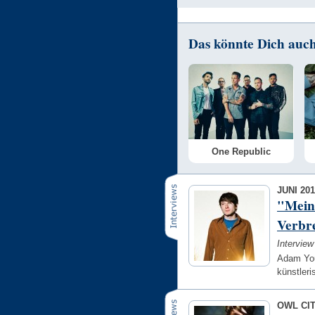
Das könnte Dich auch 
One Republic
JUNI 201
"Mein
Verbr
Intervie
Adam You
künstleri
OWL CI