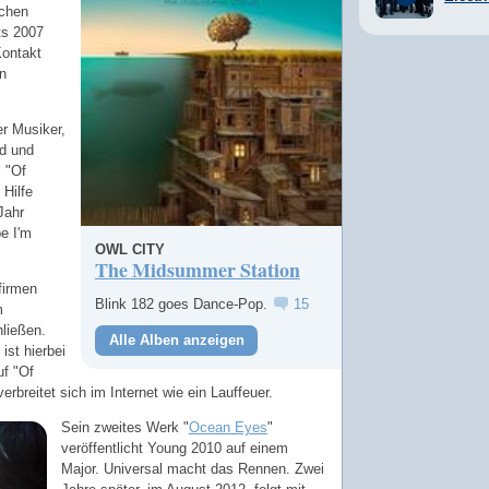
schen
its 2007
Kontakt
in
er Musiker,
d und
 "Of
 Hilfe
Jahr
e I'm
OWL CITY
The Midsummer Station
firmen
Blink 182 goes Dance-Pop.
15
m
hließen.
Alle Alben anzeigen
st hierbei
uf "Of
erbreitet sich im Internet wie ein Lauffeuer.
Sein zweites Werk "
Ocean Eyes
"
veröffentlicht Young 2010 auf einem
Major. Universal macht das Rennen. Zwei