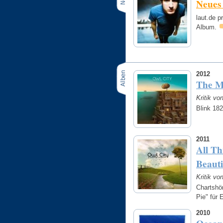
Neues
laut.de p
Album.
2012
The M
Kritik vo
Blink 18
2011
All Th
Beauti
Kritik vo
Chartshö
Pie" für 
2010