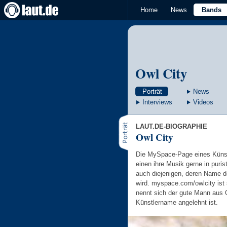
Home
News
Bands
Owl City
Porträt
News
Interviews
Videos
LAUT.DE-BIOGRAPHIE
Owl City
Die MySpace-Page eines Künstl
einen ihre Musik gerne in puri
auch diejenigen, deren Name d
wird. myspace.com/owlcity ist 
nennt sich der gute Mann aus O
Künstlername angelehnt ist.