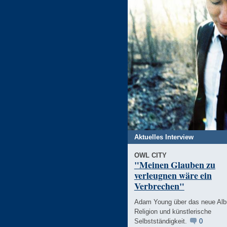
Aktuelles Interview
OWL CITY
"Meinen Glauben zu
verleugnen wäre ein
Verbrechen"
Adam Young über das neue Al
Religion und künstlerische
Selbstständigkeit.
0