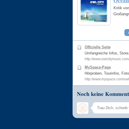
Ocean
Kritik vo
Großangr
Offizielle Seite
Umfangreiche Infos, Store,
http://www.owlcitymusic.co
MySpace-Page
Hörproben, Tourinfos, Fot
http://www.myspace.com/owl
Noch keine Komment