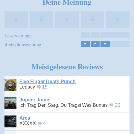
Deine Meinung
★
★
★
★
★
Leserwertung:
Redaktionswertung:
★
★
★
Meistgelesene Reviews
Five Finger Death Punch
Legacy
15
Jupiter Jones
Ich Trag Den Sarg, Du Trägst Was Buntes
20
Arca
XXXXX
4