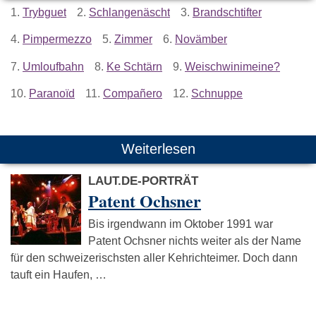
1.
Trybguet
2.
Schlangenäscht
3.
Brandschtifter
4.
Pimpermezzo
5.
Zimmer
6.
Novämber
7.
Umloufbahn
8.
Ke Schtärn
9.
Weischwinimeine?
10.
Paranoïd
11.
Compañero
12.
Schnuppe
Weiterlesen
LAUT.DE-PORTRÄT
Patent Ochsner
Bis irgendwann im Oktober 1991 war
Patent Ochsner nichts weiter als der Name
für den schweizerischsten aller Kehrichteimer. Doch dann
tauft ein Haufen, …