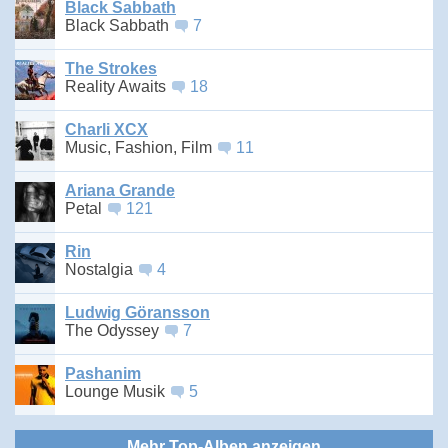
Black Sabbath
Black Sabbath
7
The Strokes
Reality Awaits
18
Charli XCX
Music, Fashion, Film
11
Ariana Grande
Petal
121
Rin
Nostalgia
4
Ludwig Göransson
The Odyssey
7
Pashanim
Lounge Musik
5
Mehr Top-Alben anzeigen