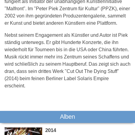
fungiert als Initiator der unabhängigen Künstlerinitiative
"Malfront". Im "Peter Piek Zentrum für Kultur" (PPZK), einer
2002 von ihm gegründeten Produzentengalerie, sammelt
er Kunst und bietet anderen Künstlern eine Plattform.
Nebst seinem Engagement als Künstler und Autor ist Piek
ständig unterwegs. Er gibt Hunderte Konzerte, die ihn
wiederholt für Tourneen bis in die USA oder China führten.
Musik rückt immer mehr ins Zentrum seines Schaffens und
wird schließlich zu seinem Hauptberuf. Das zeigt sich auch
dran, dass sein drittes Werk "Cut Out The Dying Stuff"
(2014) beim feinen Berliner Label Solaris Empire
erscheint.
Das könnte Dich auch interessieren:
Alben
2014