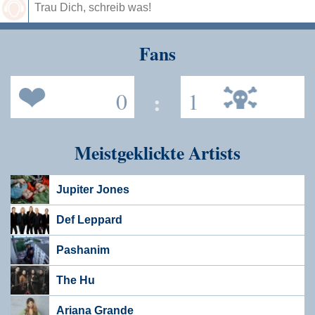
Speichern
Fans
0
:
1
Meistgeklickte Artists
Jupiter Jones
Def Leppard
Pashanim
The Hu
Ariana Grande