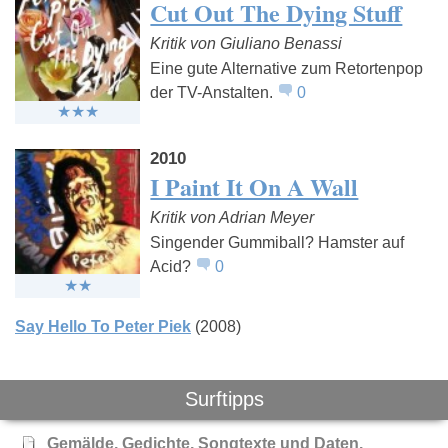
Cut Out The Dying Stuff
Kritik von Giuliano Benassi
Eine gute Alternative zum Retortenpop
der TV-Anstalten.
0
The Hu
The Strokes
Linkin Pa
2010
I Paint It On A Wall
Kritik von Adrian Meyer
Singender Gummiball? Hamster auf
Acid?
0
Say Hello To Peter Piek
(2008)
Surftipps
Gemälde, Gedichte, Songtexte und Daten.