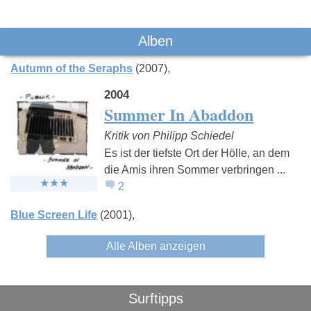
Das könnte Dich auch interessieren:
Alben
Autumn of the Seraphs
(2007)
2004
Summer In Abaddon
Kritik von Philipp Schiedel
The Strokes
Interpol
Maximo P
Es ist der tiefste Ort der Hölle, an dem
die Amis ihren Sommer verbringen ...
2
Blue Screen Life
(2001)
Alle Alben anzeigen
Surftipps