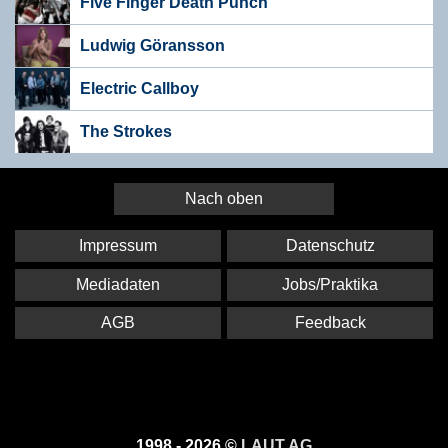
Five Finger Death Punch
Ludwig Göransson
Electric Callboy
The Strokes
Nach oben
Impressum
Datenschutz
Mediadaten
Jobs/Praktika
AGB
Feedback
1998 - 2026 ©
LAUT AG