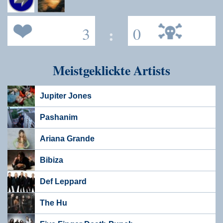
3
:
0
Meistgeklickte Artists
Jupiter Jones
Pashanim
Ariana Grande
Bibiza
Def Leppard
The Hu