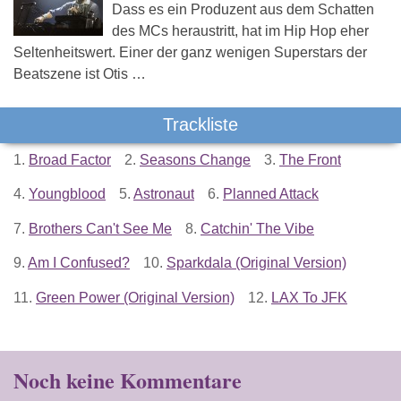
Dass es ein Produzent aus dem Schatten
des MCs heraustritt, hat im Hip Hop eher
Seltenheitswert. Einer der ganz wenigen Superstars der
Beatszene ist Otis …
Trackliste
1.
Broad Factor
2.
Seasons Change
3.
The Front
4.
Youngblood
5.
Astronaut
6.
Planned Attack
7.
Brothers Can't See Me
8.
Catchin' The Vibe
9.
Am I Confused?
10.
Sparkdala (Original Version)
11.
Green Power (Original Version)
12.
LAX To JFK
Noch keine Kommentare