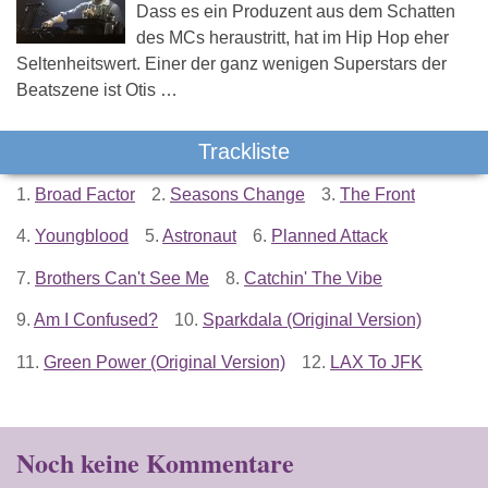
Dass es ein Produzent aus dem Schatten
des MCs heraustritt, hat im Hip Hop eher
Seltenheitswert. Einer der ganz wenigen Superstars der
Beatszene ist Otis …
Trackliste
1.
Broad Factor
2.
Seasons Change
3.
The Front
4.
Youngblood
5.
Astronaut
6.
Planned Attack
7.
Brothers Can't See Me
8.
Catchin' The Vibe
9.
Am I Confused?
10.
Sparkdala (Original Version)
11.
Green Power (Original Version)
12.
LAX To JFK
Noch keine Kommentare