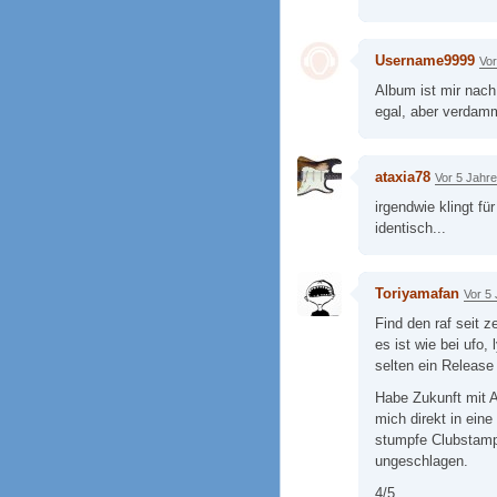
Username9999
Vor
Album ist mir nach
egal, aber verdamm
ataxia78
Vor 5 Jahr
irgendwie klingt f
identisch...
Toriyamafan
Vor 5
Find den raf seit 
es ist wie bei ufo,
selten ein Release
Habe Zukunft mit A
mich direkt in eine
stumpfe Clubstamp
ungeschlagen.
4/5