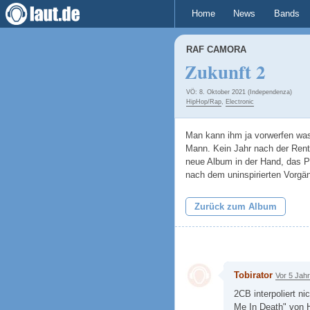
Home
News
Bands
RAF CAMORA
Zukunft 2
VÖ: 8. Oktober 2021 (Independenza)
HipHop/Rap
,
Electronic
Man kann ihm ja vorwerfen was
Mann. Kein Jahr nach der Rent
neue Album in der Hand, das P
nach dem uninspirierten Vorgä
Zurück zum Album
Tobirator
Vor 5 Jah
2CB interpoliert ni
Me In Death" von 