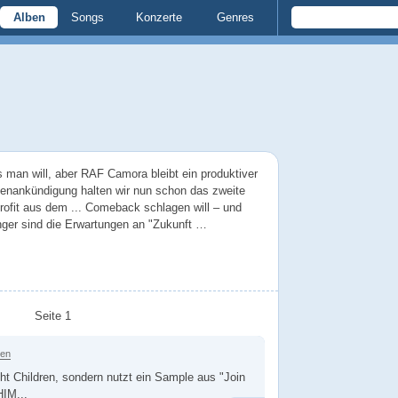
Alben
Songs
Konzerte
Genres
 man will, aber RAF Camora bleibt ein produktiver
enankündigung halten wir nun schon das zweite
rofit aus dem ... Comeback schlagen will – und
nger sind die Erwartungen an "Zukunft …
Seite 1
ren
cht Children, sondern nutzt ein Sample aus "Join
HIM...