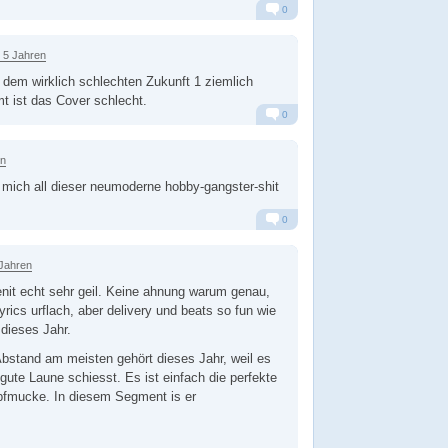
0
Alarm
Antworten
 5 Jahren
 dem wirklich schlechten Zukunft 1 ziemlich
t ist das Cover schlecht.
0
Alarm
Antworten
en
ür mich all dieser neumoderne hobby-gangster-shit
0
Alarm
Antworten
 Jahren
zenit echt sehr geil. Keine ahnung warum genau,
 lyrics urflach, aber delivery und beats so fun wie
 dieses Jahr.
bstand am meisten gehört dieses Jahr, weil es
 gute Laune schiesst. Es ist einfach die perfekte
fmucke. In diesem Segment is er