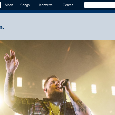
Alben
Songs
Konzerte
Genres
n.