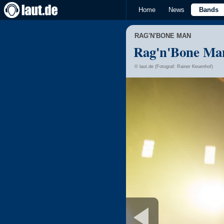
Home
News
Bands
RAG'N'BONE MAN
Rag'n'Bone Ma
© laut.de (Fotograf: Rainer Keuenhof)