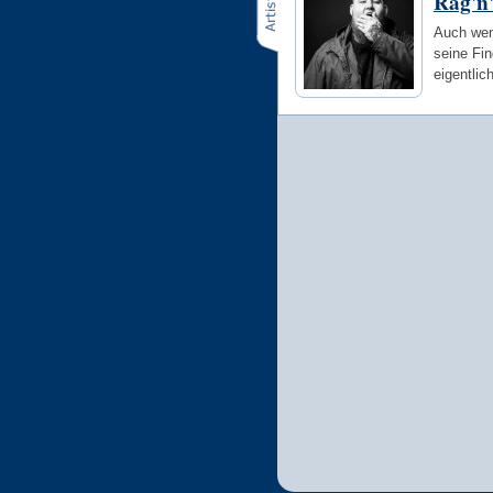
Rag'n
Auch wen
seine Fin
eigentli