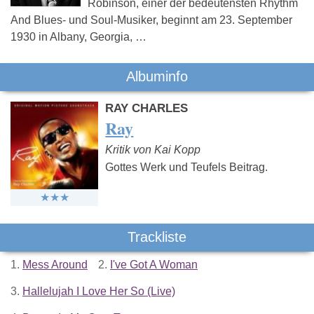
Robinson, einer der bedeutensten Rhythm
And Blues- und Soul-Musiker, beginnt am 23. September
1930 in Albany, Georgia, …
Albuminfo
RAY CHARLES
Ray
Kritik von Kai Kopp
Gottes Werk und Teufels Beitrag.
Trackliste
1.
Mess Around
2.
I've Got A Woman
3.
Hallelujah I Love Her So (Live)