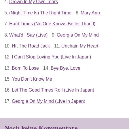
4.
Drown In My Own Tears
5.
(Night Time Is) The Right Time
6.
Mary Ann
7.
Hard Times (No One Knows Better Than I)
8.
What'd I Say (Live)
9.
Georgia On My Mind
10.
Hit The Road Jack
11.
Unchain My Heart
12.
I Can't Stop Loving You (Live In Japan)
13.
Born To Lose
14.
Bye Bye, Love
15.
You Don't Know Me
16.
Let The Good Times Roll (Live In Japan)
17.
Georgia On My Mind (Live In Japan)
Noch keine Kommentare