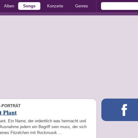
Alben
Songs
Konzerte
Genres
E-PORTRÄT
 Plant
lant. Ein Name, der ordentlich was hermacht und
 Ausnahme jedem ein Begriff sein muss, der sich
kleines Fitzelchen mit Rockmusik …