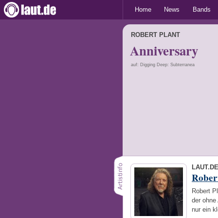
Home
News
Bands
ROBERT PLANT
Anniversary
auf: Digging Deep: Subterranea
LAUT.D
Robert
Robert P
der ohne
nur ein 