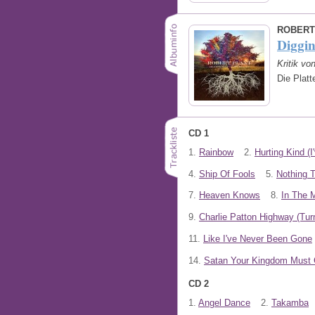
ROBERT
Diggi
Kritik vo
Die Platt
CD 1
1.
Rainbow
2.
Hurting Kind (
4.
Ship Of Fools
5.
Nothing 
7.
Heaven Knows
8.
In The 
9.
Charlie Patton Highway (Turn
11.
Like I've Never Been Gone
14.
Satan Your Kingdom Must
CD 2
1.
Angel Dance
2.
Takamba