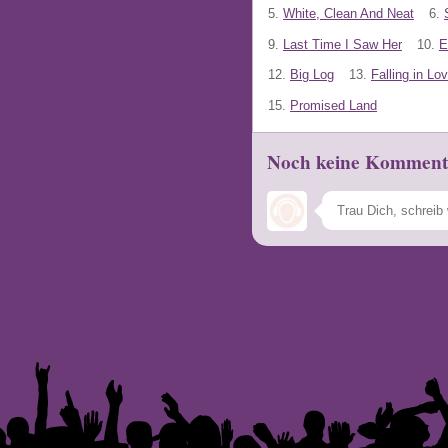
5.
White, Clean And Neat
6.
9.
Last Time I Saw Her
10.
E
12.
Big Log
13.
Falling in Lo
15.
Promised Land
Noch keine Komment