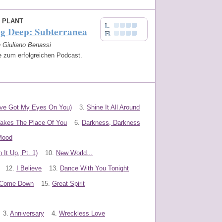
 PLANT
ng Deep: Subterranea
n Giuliano Benassi
e zum erfolgreichen Podcast.
I've Got My Eyes On You)
3.
Shine It All Around
Takes The Place Of You
6.
Darkness, Darkness
Mood
 It Up, Pt. 1)
10.
New World...
12.
I Believe
13.
Dance With You Tonight
 Come Down
15.
Great Spirit
3.
Anniversary
4.
Wreckless Love