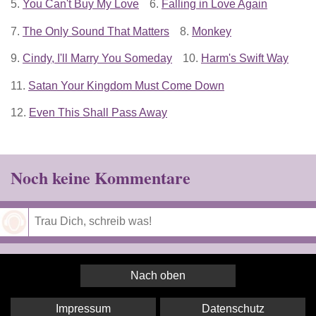
5.
You Can't Buy My Love
6.
Falling in Love Again
7.
The Only Sound That Matters
8.
Monkey
9.
Cindy, I'll Marry You Someday
10.
Harm's Swift Way
11.
Satan Your Kingdom Must Come Down
12.
Even This Shall Pass Away
Noch keine Kommentare
Speichern
Nach oben
Impressum
Datenschutz