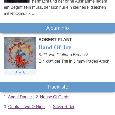
hermacht und der ohne Ausnahme jedem
ein Begriff sein muss, der sich nur ein kleines Fitzelchen
mit Rockmusik …
Albuminfo
ROBERT PLANT
Band Of Joy
Kritik von Giuliano Benassi
Ein kräftiger Tritt in Jimmy Pages Arsch.
Trackliste
1.
Angel Dance
2.
House Of Cards
3.
Central Two-O-Nine
4.
Silver Rider