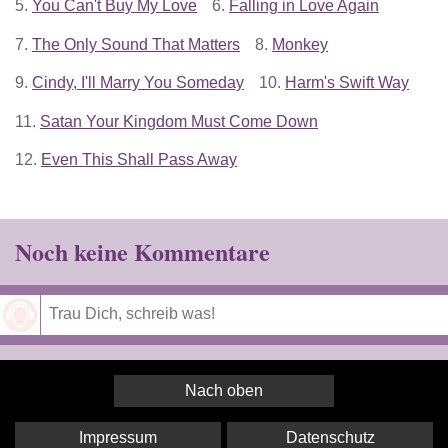
5.
You Can't Buy My Love
6.
Falling in Love Again
7.
The Only Sound That Matters
8.
Monkey
9.
Cindy, I'll Marry You Someday
10.
Harm's Swift Way
11.
Satan Your Kingdom Must Come Down
12.
Even This Shall Pass Away
Noch keine Kommentare
Speichern
Nach oben
Impressum
Datenschutz