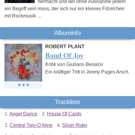
hermacht und der ohne Ausnahme jedem
ein Begriff sein muss, der sich nur ein kleines Fitzelchen
mit Rockmusik …
Albuminfo
ROBERT PLANT
Band Of Joy
Kritik von Giuliano Benassi
Ein kräftiger Tritt in Jimmy Pages Arsch.
Trackliste
1.
Angel Dance
2.
House Of Cards
3.
Central Two-O-Nine
4.
Silver Rider