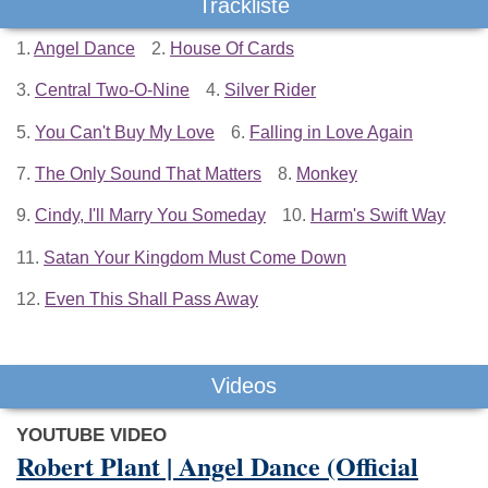
Trackliste
1.
Angel Dance
2.
House Of Cards
3.
Central Two-O-Nine
4.
Silver Rider
5.
You Can't Buy My Love
6.
Falling in Love Again
7.
The Only Sound That Matters
8.
Monkey
9.
Cindy, I'll Marry You Someday
10.
Harm's Swift Way
11.
Satan Your Kingdom Must Come Down
12.
Even This Shall Pass Away
Videos
YOUTUBE VIDEO
Robert Plant | Angel Dance (Official