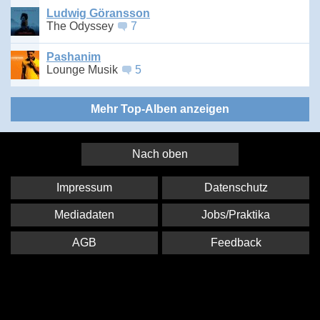
Ludwig Göransson
The Odyssey
7
Pashanim
Lounge Musik
5
Mehr Top-Alben anzeigen
Nach oben
Impressum
Datenschutz
Mediadaten
Jobs/Praktika
AGB
Feedback