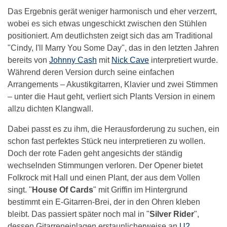
Das Ergebnis gerät weniger harmonisch und eher verzerrt,
wobei es sich etwas ungeschickt zwischen den Stühlen
positioniert. Am deutlichsten zeigt sich das am Traditional
"Cindy, I'll Marry You Some Day", das in den letzten Jahren
bereits von
Johnny Cash
mit
Nick Cave
interpretiert wurde.
Während deren Version durch seine einfachen
Arrangements – Akustikgitarren, Klavier und zwei Stimmen
– unter die Haut geht, verliert sich Plants Version in einem
allzu dichten Klangwall.
Dabei passt es zu ihm, die Herausforderung zu suchen, ein
schon fast perfektes Stück neu interpretieren zu wollen.
Doch der rote Faden geht angesichts der ständig
wechselnden Stimmungen verloren. Der Opener bietet
Folkrock mit Hall und einen Plant, der aus dem Vollen
singt. "
House Of Cards
" mit Griffin im Hintergrund
bestimmt ein E-Gitarren-Brei, der in den Ohren kleben
bleibt. Das passiert später noch mal in "
Silver Rider
",
dessen Gitarreneinlagen erstaunlicherweise an
U2