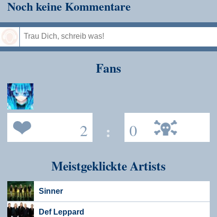
Noch keine Kommentare
Speichern
Fans
2
:
0
Meistgeklickte Artists
Sinner
Def Leppard