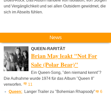
Blues-Rock. Das Album handele von Isolation, von Sorgen
und Vergänglichkeit und sei allen Outsidern gewidmet, die
sich im Abseits fühlen.
Das könnte Dich auch interessieren:
News
QUEEN-RARITÄT
Brian May leakt "Not For
Sale (Polar Bear)"
Ein Queen-Song, "den niemand kennt"?
Die Toten
Peter Maffay
Kadava
Die Aufnahme wurde 1974 für das Album "Queen II"
Hosen
verworfen.
11
Queen:
Langer Trailer zu "Bohemian Rhapsody"
6