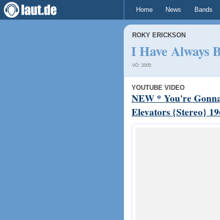
Home
News
Bands
ROKY ERICKSON
I Have Always 
VÖ: 2005
YOUTUBE VIDEO
NEW * You're Gonna 
Elevators {Stereo} 1