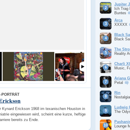
Jupiter 
Ich Trag
Buntes
Arca
XXXXX
Black S
Black S
The Stro
Reality 
Charli 
Music, F
Ariana 
Petal
Rin
E-PORTRÄT
Nostalgi
Erickson
Ludwig 
r Kynard Erickson 1968 im texanischen Houston in
The Ody
iatrie eingewiesen wird, scheint eine kurze, heftige
rriere bereits zu Ende.
Pashan
Lounge 