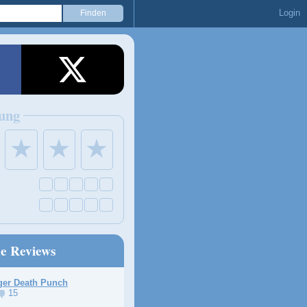
Login
ung
★
★
★
ne Reviews
ger Death Punch
15