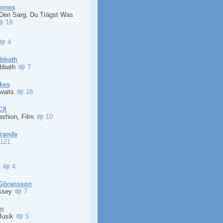
Jones
 Den Sarg, Du Trägst Was
19
4
abbath
abbath
7
kes
Awaits
18
XCX
ashion, Film
10
Grande
121
a
4
Göransson
ssey
7
im
Musik
5