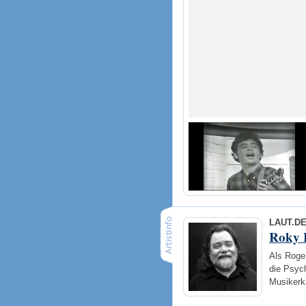
LAUT.D
Roky 
Als Roge
die Psych
Musikerka