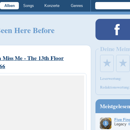
Alben
Songs
Konzerte
Genres
Been Here Before
Deine Mein
Miss Me - The 13th Floor
★
★
966
Leserwertung:
Redaktionswertung:
Meistgelese
Five Fin
Legacy