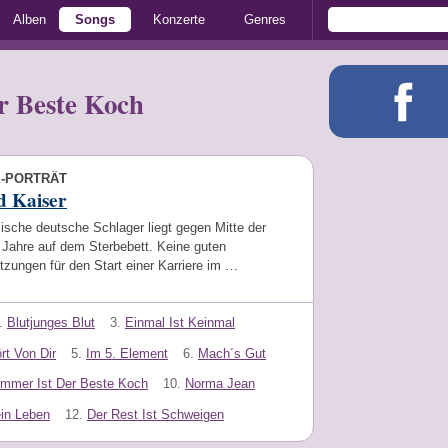
Alben
Songs
Konzerte
Genres
r Beste Koch
E-PORTRÄT
d Kaiser
ische deutsche Schlager liegt gegen Mitte der
 Jahre auf dem Sterbebett. Keine guten
zungen für den Start einer Karriere im …
.
Blutjunges Blut
3.
Einmal Ist Keinmal
rt Von Dir
5.
Im 5. Element
6.
Mach´s Gut
mmer Ist Der Beste Koch
10.
Norma Jean
in Leben
12.
Der Rest Ist Schweigen