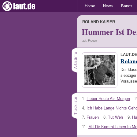
Home
News
Bands
ROLAND KAISER
Hummer Ist De
auf: Frauen
LAUT.D
Rolan
Der klass
siebziger
Vorausset
1.
Lieber Heute Als Morgen
2
4.
Ich Habe Lange Nichts Gehö
7.
Frauen
8.
Tut Weh
9.
Hu
11.
Mit Dir Kommt Leben In Me