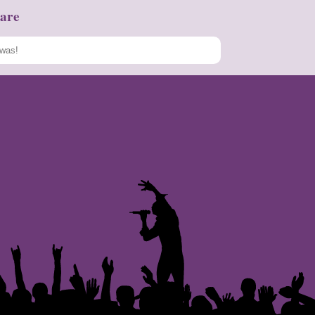
are
Speichern