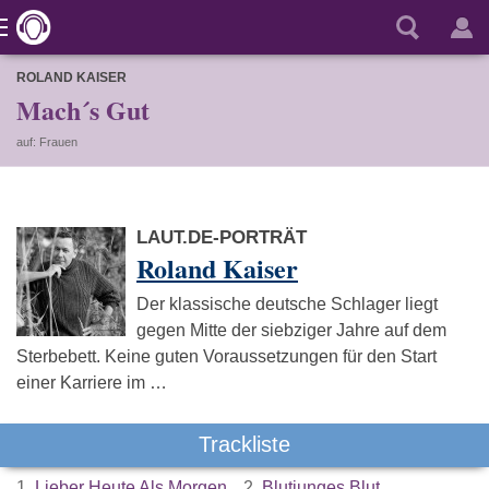
ROLAND KAISER
Mach´s Gut
auf: Frauen
LAUT.DE-PORTRÄT
Roland Kaiser
Der klassische deutsche Schlager liegt
gegen Mitte der siebziger Jahre auf dem
Sterbebett. Keine guten Voraussetzungen für den Start
einer Karriere im …
Trackliste
1.
Lieber Heute Als Morgen
2.
Blutjunges Blut