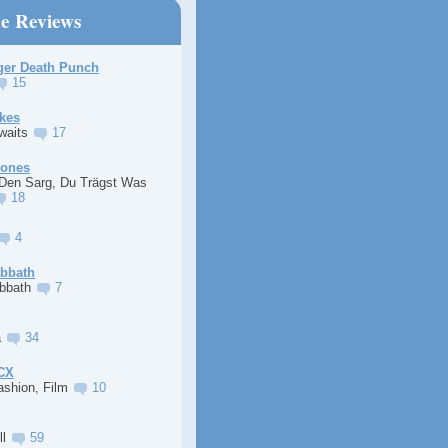
ne Reviews
ger Death Punch
15
kes
Awaits
17
Jones
 Den Sarg, Du Trägst Was
18
4
abbath
abbath
7
a
34
XCX
ashion, Film
10
ll
59