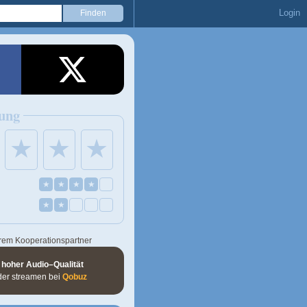
Login
ung
★
★
★
★
★
★
★
★
★
rem Kooperationspartner
 hoher Audio–Qualität
der streamen bei
Qobuz