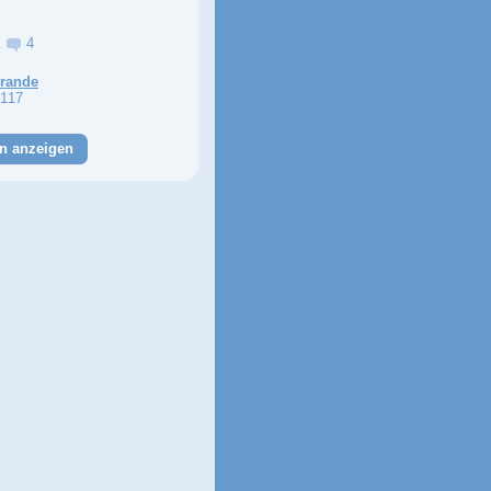
a
4
Grande
117
n anzeigen