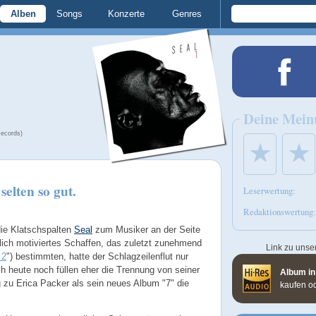
Alben
Songs
Konzerte
Genres
Deine Mein
ecords)
★
★
selten so gut.
Leserwertung:
Redaktionswertung:
die Klatschspalten
Seal
zum Musiker an der Seite
lich motiviertes Schaffen, das zuletzt zunehmend
Link zu unse
 2
") bestimmten, hatte der Schlagzeilenflut nur
h heute noch füllen eher die Trennung von seiner
Album in
 zu Erica Packer als sein neues Album "7" die
kaufen o