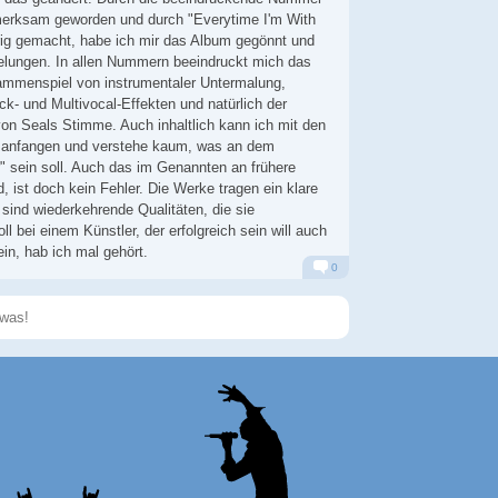
merksam geworden und durch "Everytime I'm With
rig gemacht, habe ich mir das Album gegönnt und
gelungen. In allen Nummern beeindruckt mich das
ammenspiel von instrumentaler Untermalung,
- und Multivocal-Effekten und natürlich der
on Seals Stimme. Auch inhaltlich kann ich mit den
anfangen und verstehe kaum, was an dem
r" sein soll. Auch das im Genannten an frühere
d, ist doch kein Fehler. Die Werke tragen ein klare
 sind wiederkehrende Qualitäten, die sie
 bei einem Künstler, der erfolgreich sein will auch
ein, hab ich mal gehört.
0
Alarm
Antworten
Speichern