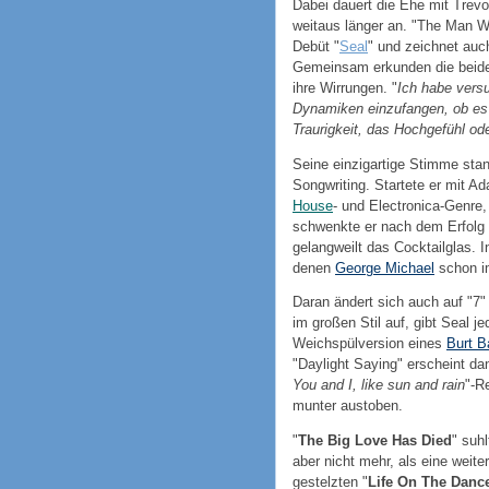
Dabei dauert die Ehe mit Trevo
weitaus länger an. "The Man Wh
Debüt "
Seal
" und zeichnet auc
Gemeinsam erkunden die beide
ihre Wirrungen. "
Ich habe versu
Dynamiken einzufangen, ob es d
Traurigkeit, das Hochgefühl ode
Seine einzigartige Stimme sta
Songwriting. Startete er mit A
House
- und Electronica-Genre,
schwenkte er nach dem Erfolg 
gelangweilt das Cocktailglas.
denen
George Michael
schon i
Daran ändert sich auch auf "7" 
im großen Stil auf, gibt Seal j
Weichspülversion eines
Burt B
"Daylight Saying" erscheint da
You and I, like sun and rain
"-R
munter austoben.
"
The Big Love Has Died
" suh
aber nicht mehr, als eine weite
gestelzten "
Life On The Dance