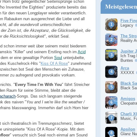
r Horn trotz gelegentlicher Seitensprünge schon
Meistgelese
o Invented the Eighties" produzierte bereits das
h für den neuen Longplayer wieder verantwortlich.
n Rabauken nun ausgerechnet die Liebe und all
Five Fin
cht, all die wundervoll unterschiedlichen
Legacy
er Zorn ist, die Akzeptanz, die Glückseligkeit, die
The Stro
r die Rücksichtslosigkeit
", erklärt Seal.
Reality 
nd schon immer weit über seinem meist biederem
Jupiter 
damskis "Killer" und seinem Erstling noch im
Acid
Ich Trag
 dem er eine gewaltige Portion
Soul
unterjubelte,
Buntes
des Kuschelrock-Hits "
Kiss Of A Rose
" zunehmend
Arca
 Inzwischen bot Seal den Menschen ein Zuhause,
XXXXX
mmer zu aufregend und provokativ vorkam.
Black S
nichts. "
Every Time I'm With You
" fährt Streicher
Black S
eden Raum für seine Stimme, bleibt aber die
acharach
-Songs. Das sich langsam steigernde
Amigos
nk des naiven "
You and I we're like the weather /
Cleopatr
efrains blasswanging. Immerhin darf sich Horn hier
Charli 
Music, F
lt sich theatralisch im Trennungsschmerz, bietet
Apsilon
re uninspirierte "Kiss Of A Rose"-Kopie. Mit dem
Glanz Nu
floor
" versucht sich Seal noch einmal am Sound