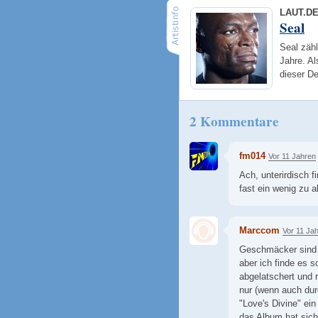
LAUT.D
Seal
Seal zähl
Jahre. A
dieser D
2 Kommentare
fm014
Vor 11 Jahren
Ach, unterirdisch f
fast ein wenig zu a
Marccom
Vor 11 Ja
Geschmäcker sind 
aber ich finde es s
abgelatschert und 
nur (wenn auch dur
"Love's Divine" ein
das Album hat sic