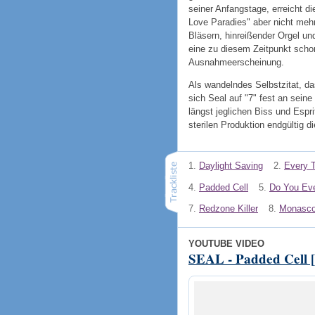
seiner Anfangstage, erreicht di
Love Paradies" aber nicht mehr
Bläsern, hinreißender Orgel un
eine zu diesem Zeitpunkt schon
Ausnahmeerscheinung.
Als wandelndes Selbstzitat, da
sich Seal auf "7" fest an seine
längst jeglichen Biss und Espri
sterilen Produktion endgültig d
1.
Daylight Saving
2.
Every T
4.
Padded Cell
5.
Do You Ev
7.
Redzone Killer
8.
Monasc
YOUTUBE VIDEO
SEAL - Padded Cell