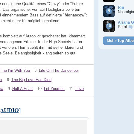
e energische Qualität eines "Crazy" oder "Future
Rin
. Das organische, von auf Hochglanz polierten
Nostalgi
d einnehmendem Basslauf definierte "
Monascow
":
 nicht mehr für möglich gehaltene
Ariana 
Petal
s komplett auf Autopilot geschaltet hat, klammert
Mehr Top-Albe
 vergangenen Erfolge. In der High Society hat er
t verloren. Horn stiehlt ihm mit seiner klaren und
ie Seele. Belanglosigkeit klang selten so gut.
ime I'm With You
3.
Life On The Dancefloor
er
6.
The Big Love Has Died
ow
9.
Half A Heart
10.
Let Yourself
11.
Love
 [AUDIO]