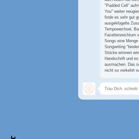
"Padded Cell" auf
You" weiter neugie
finde es sehr gut 
ausgeklügelte Zus
Tempowechsel, Back
Facettenreichtum v
Songs eine Menge 
Songwriting "biede
Stücke erinnert wir
Handschrift und es
ausmachen. Das soll
nicht so verkehrt s