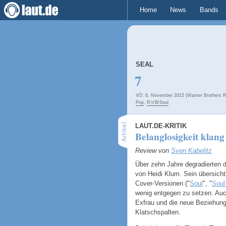
Home
News
Bands
SEAL
7
VÖ: 6. November 2015 (Warner Brothers R
Pop
,
R'n'B/Soul
LAUT.DE-KRITIK
Belanglosigkeit klang 
Review von
Sven Kabelitz
Über zehn Jahre degradierten 
von Heidi Klum. Sein übersicht
Cover-Versionen ("
Soul
", "
Soul
wenig entgegen zu setzen. Auc
Exfrau und die neue Beziehung
Klatschspalten.