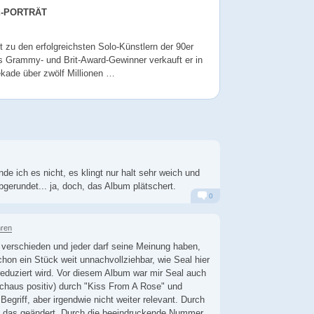
E-PORTRÄT
t zu den erfolgreichsten Solo-Künstlern der 90er
ls Grammy- und Brit-Award-Gewinner verkauft er in
ekade über zwölf Millionen …
inde ich es nicht, es klingt nur halt sehr weich und
bgerundet... ja, doch, das Album plätschert.
0
Alarm
Antworten
hren
verschieden und jeder darf seine Meinung haben,
chon ein Stück weit unnachvollziehbar, wie Seal hier
reduziert wird. Vor diesem Album war mir Seal auch
chaus positiv) durch "Kiss From A Rose" und
 Begriff, aber irgendwie nicht weiter relevant. Durch
h das geändert. Durch die beeindruckende Nummer