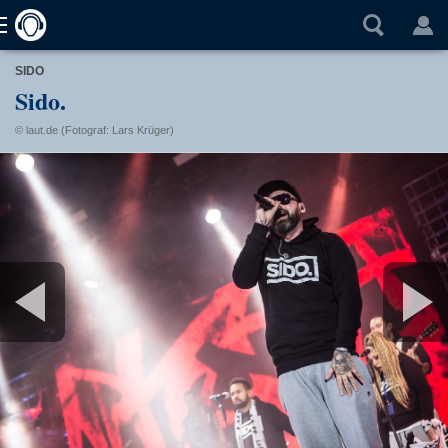
SIDO
Sido.
© laut.de (Fotograf: Lars Krüger)