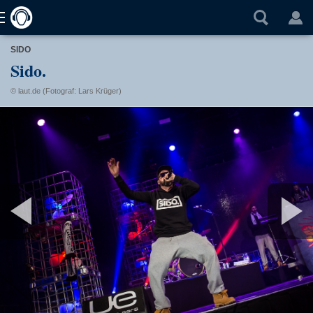
SIDO
Sido.
© laut.de (Fotograf: Lars Krüger)