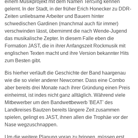
einem Musikprojekt mit dem Namen TenSing kennen
gelernt. In der Stadt, in der früher Erich Honecker zu DDR-
Zeiten unliebsame Arbeiter und Bauern hinter
schwedischen Gardinen (manchmal auch für immer)
verschwinden lässt, übernimmt die nach Wende-Jugend
das musikalische Zepter. In diesem Falle eben die
Formation JAST, die in ihrer Anfangszeit Rockmusik mit
englischen Texten macht und ihre Version bekannter Hits
zum Besten gibt.
Bis hierher verläuft die Geschichte der Band haargenau
wie die so vieler anderer Newcomer. Dass eine Combo
aber bereits drei Monate nach ihrer Gründung einen Preis
einheimst, ist indes nicht ganz alltäglich. Während viele
Mitbewerber um den Bandwettbewerb 'BEAT' des
Landkreises Bautzen bereits längere Zeit zusammen
spielen, gelingt es JAST, ihnen allen die Trophäe vor der
Nase wegzuschnappen.
Um die weitere Planung voran zu bringen, müssen erst