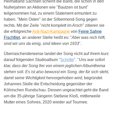
Heimatland Sachsen scheint die Band, die schon in den
Nullerjahren an Aktionen wie "Bautzen ist bunt"
teilgenommen hat, zu einem Statement ermuntert zu
haben. "Mein Osten" ist der Silbermond-Song gegen
rechts. Mit der Zeile "
nicht komplett im Arsch
" zitieren sie
die erfolgreiche
Anti-Nazi-Kampagne
von
Feine Sahne
Fischfilet
, an anderer Stelle heißt es: "
Aber was nich hilft,
sind wir uns da einig, sind Ideen von 1933
".
Überraschenderweise landet der Song nicht auf ihrem kurz
darauf folgenden Studioalbum "
Schritte
". "
Uns war sofort
klar, dass der Song frei von einem jeglichen Albumthema
stehen soll. Es ist also bewusst ein Song, der für sich steht,
damit seine Wichtigkeit hervorgehoben wird
, begründet
Johannes Stolle die Entscheidung gegenüber der
Kölnischen Rundschau. Dessen ungeachtet geht die Band
um die 35-jährige Sängerin Stefanie Kloß, mittlerweile
Mutter eines Sohnes, 2020 wieder auf Tournee.