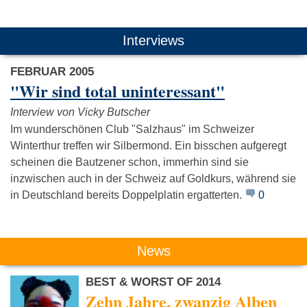
Das könnte Dich auch interessieren:
Interviews
FEBRUAR 2005
"Wir sind total uninteressant"
Interview von Vicky Butscher
Im wunderschönen Club "Salzhaus" im Schweizer
Winterthur treffen wir Silbermond. Ein bisschen aufgeregt
Die Toten
Wir Sind Helden
Die Ärzt
Hosen
scheinen die Bautzener schon, immerhin sind sie
inzwischen auch in der Schweiz auf Goldkurs, während sie
in Deutschland bereits Doppelplatin ergatterten.
0
News
BEST & WORST OF 2014
Zehn Jahre, zwanzig Alben