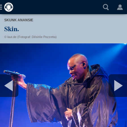
SKUNK ANANSIE
Skin.
© laut.de (Fotograf: Désirée Pezzetta)