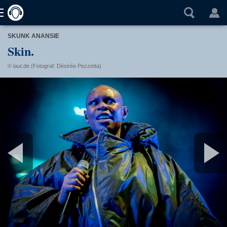
SKUNK ANANSIE
Skin.
© laut.de (Fotograf: Désirée Pezzetta)