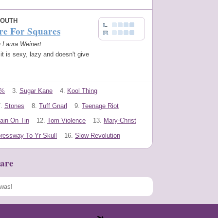
YOUTH
re For Squares
n Laura Weinert
t is sexy, lazy and doesn't give
0%
3.
Sugar Kane
4.
Kool Thing
.
Stones
8.
Tuff Gnarl
9.
Teenage Riot
ain On Tin
12.
Tom Violence
13.
Mary-Christ
ressway To Yr Skull
16.
Slow Revolution
are
Speichern