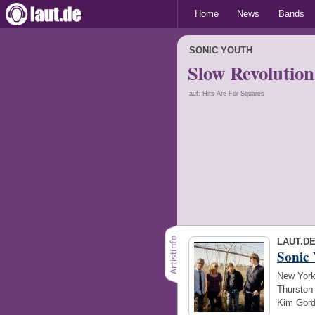
Home
News
Bands
SONIC YOUTH
Slow Revolution
auf: Hits Are For Squares
LAUT.D
Sonic
New York
Thurston
Kim Gord