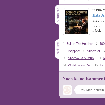
SONIC 
Hits A
Kritik vo
Because i
a fuck.
1.
Bull In The Heather
2.
10
5.
Disappear
6.
Superstar
7
10.
Shadow Of A Doubt
11.
R
14.
World Looks Red
15.
Exp
Noch keine Komment