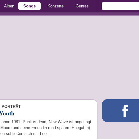
Alben
Songs
Konzerte
Genres
E-PORTRÄT
 Youth
 anno 1981: Punk is dead, New Wave ist angesagt.
 Moore und seine Freundin (und spätere Ehegattin)
on schließen sich mit Lee …