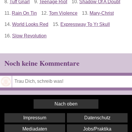
8.
Tuff Gnarl
9.
Teenage Riot
10.
Shadow Of A Doubt
11.
Rain On Tin
12.
Tom Violence
13.
Mary-Christ
14.
World Looks Red
15.
Expressway To Yr Skull
16.
Slow Revolution
Noch keine Kommentare
Speichern
Nach oben
Impressum
Datenschutz
Mediadaten
Jobs/Praktika