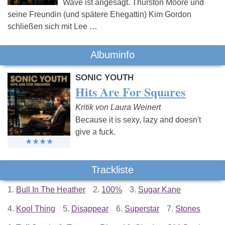
Wave ist angesagt. Thurston Moore und
seine Freundin (und spätere Ehegattin) Kim Gordon
schließen sich mit Lee …
Albuminfo
SONIC YOUTH
Hits Are For Squares
Kritik von Laura Weinert
Because it is sexy, lazy and doesn't
give a fuck.
Trackliste
1.
Bull In The Heather
2.
100%
3.
Sugar Kane
4.
Kool Thing
5.
Disappear
6.
Superstar
7.
Stones