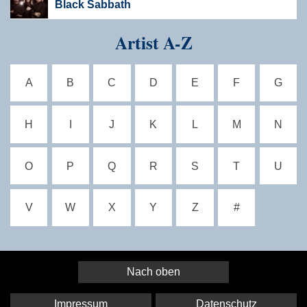
Black Sabbath
Artist A-Z
A
B
C
D
E
F
G
H
I
J
K
L
M
N
O
P
Q
R
S
T
U
V
W
X
Y
Z
#
Nach oben
Impressum
Datenschutz