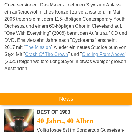
Coverversionen. Das Material nehmen Styx zum Anlass,
ein außergewöhnliches Konzert zu veranstalten: Im Mai
2006 treten sie mit dem 115-köpfigen Contemporary Youth
Orchestra und einem 60-köpfigen Chor in Cleveland auf.
"One With Everything" (2006) bannt den Auftritt auf CD und
DVD. Erst vierzehn Jahre nach "Cyclorama" erscheint
2017 mit "
The Mission
" wieder ein neues Studioalbum von
Styx. Mit "
Crash Of The Crown
" und "
Circling From Above
"
(2025) folgen weitere Longplayer in etwas weniger großen
Abständen.
Das könnte Dich auch interessieren:
News
BEST OF 1983
40 Jahre, 40 Alben
Völlig losgelöst im Sonderzug Gusseisen-