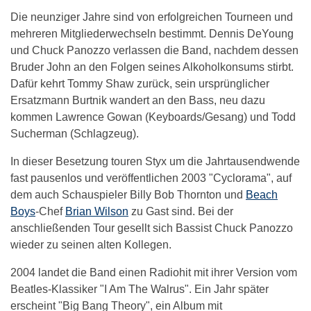
Die neunziger Jahre sind von erfolgreichen Tourneen und
mehreren Mitgliederwechseln bestimmt. Dennis DeYoung
und Chuck Panozzo verlassen die Band, nachdem dessen
Bruder John an den Folgen seines Alkoholkonsums stirbt.
Dafür kehrt Tommy Shaw zurück, sein ursprünglicher
Ersatzmann Burtnik wandert an den Bass, neu dazu
kommen Lawrence Gowan (Keyboards/Gesang) und Todd
Sucherman (Schlagzeug).
In dieser Besetzung touren Styx um die Jahrtausendwende
fast pausenlos und veröffentlichen 2003 "Cyclorama", auf
dem auch Schauspieler Billy Bob Thornton und
Beach
Boys
-Chef
Brian Wilson
zu Gast sind. Bei der
anschließenden Tour gesellt sich Bassist Chuck Panozzo
wieder zu seinen alten Kollegen.
2004 landet die Band einen Radiohit mit ihrer Version vom
Beatles-Klassiker "I Am The Walrus". Ein Jahr später
erscheint "Big Bang Theory", ein Album mit