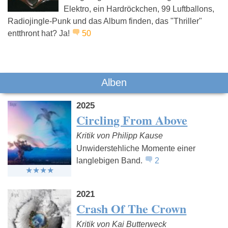
Elektro, ein Hardröckchen, 99 Luftballons,
Radiojingle-Punk und das Album finden, das "Thriller"
Deep Purple
Led Zeppelin
Long Dista
Calling
entthront hat? Ja!
50
Alben
2025
Circling From Above
Kritik von Philipp Kause
Unwiderstehliche Momente einer
langlebigen Band.
2
2021
Crash Of The Crown
Kritik von Kai Butterweck