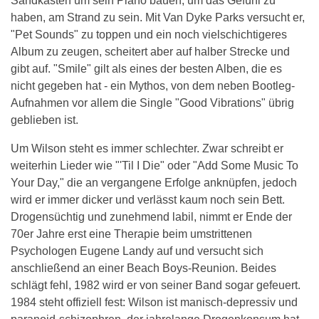
Sandkasten um sein Piano bauen, um das Gefühl zu
haben, am Strand zu sein. Mit Van Dyke Parks versucht er,
"Pet Sounds" zu toppen und ein noch vielschichtigeres
Album zu zeugen, scheitert aber auf halber Strecke und
gibt auf. "Smile" gilt als eines der besten Alben, die es
nicht gegeben hat - ein Mythos, von dem neben Bootleg-
Aufnahmen vor allem die Single "Good Vibrations" übrig
geblieben ist.
Um Wilson steht es immer schlechter. Zwar schreibt er
weiterhin Lieder wie "'Til I Die" oder "Add Some Music To
Your Day," die an vergangene Erfolge anknüpfen, jedoch
wird er immer dicker und verlässt kaum noch sein Bett.
Drogensüchtig und zunehmend labil, nimmt er Ende der
70er Jahre erst eine Therapie beim umstrittenen
Psychologen Eugene Landy auf und versucht sich
anschließend an einer Beach Boys-Reunion. Beides
schlägt fehl, 1982 wird er von seiner Band sogar gefeuert.
1984 steht offiziell fest: Wilson ist manisch-depressiv und