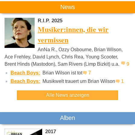
Das könnte Dich auch interessieren:
News
R.I.P. 2025
Musiker:innen, die wir
vermissen
AnNa R., Ozzy Osbourne, Brian Wilson,
David Bowie
Van Morrison
Beastie B
Ace Frehley, David Lynch, Chris Rea, Young Scooter,
Brent Hinds (Mastodon), Sam Rivers (Limp Bizkit) u.a.
9
Beach Boys:
Brian Wilson ist tot
7
Beach Boys:
Musikwelt trauert um Brian Wilson
1
Alle News anzeigen
Alben
2017