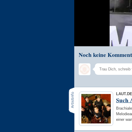
Noch keine Komment
LAUT.D
Such 
Brachial
Melodiean
einer wa