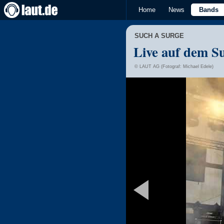
Home
News
Bands
SUCH A SURGE
Live auf dem S
© LAUT AG (Fotograf: Michael Edele)