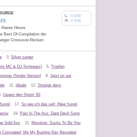
 SURGE
hre
n Rainer Henze
e Best Of-Compilation der
eiger Crossover-Recken.
r
3.
Silver surger
erris MC & DJ Stylewarz)
5.
Tropfen
songs (Single Version)
8.
Jetzt ist gut
ale
11.
Ideale
12.
Strange days
.
Gegen den Strom '93
 Song)
17.
So wie ich das seh' (New Song)
Remix
19.
Pain In The Ass: Dare Devil Song
he Sold Ass
21.
Revolver: Sucks To Be You
m Concealed; Me My Burning Ray Revealed