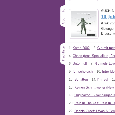
SUCH A
10 Ja
Kritik vo
Gelungen
Brauschw
1.
Koma 2002
2.
Gib mir meh
4.
Chaos (feat. Spezializts, F
6.
Unter null
7.
Nie mehr Love
9.
Ich sehe dich
10.
Intro Ide
13.
Schatten
14.
I'm real
15
16.
Keinen Schritt weiter (New
18.
Originalton: Silver Surger 
20.
Pain In The Ass: Pain In T
22.
Dennis Graef: I Was A Ge