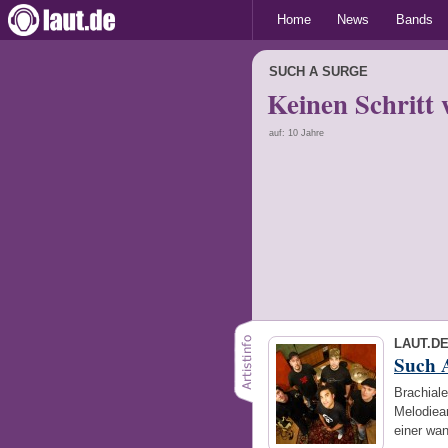
Home
News
Bands
SUCH A SURGE
Keinen Schritt 
auf: 10 Jahre
LAUT.D
Such 
Brachial
Melodiean
einer wa