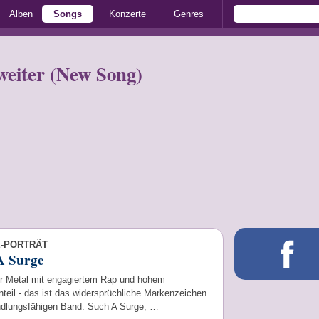
Alben
Songs
Konzerte
Genres
weiter (New Song)
E-PORTRÄT
A Surge
er Metal mit engagiertem Rap und hohem
teil - das ist das widersprüchliche Markenzeichen
ndlungsfähigen Band. Such A Surge, …