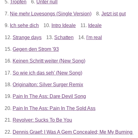
5.
Tropfen
6.
Unter null
7.
Nie mehr Lovesongs (Single Version)
8.
Jetzt ist gut
9.
Ich sehe dich
10.
Intro Ideale
11.
Ideale
12.
Strange days
13.
Schatten
14.
I'm real
15.
Gegen den Strom '93
16.
Keinen Schritt weiter (New Song)
17.
So wie ich das seh' (New Song)
18.
Originalton: Silver Surger Remix
19.
Pain In The Ass: Dare Devil Song
20.
Pain In The Ass: Pain In The Sold Ass
21.
Revolver: Sucks To Be You
22.
Dennis Graef: I Was A Gem Concealed; Me My Burning 