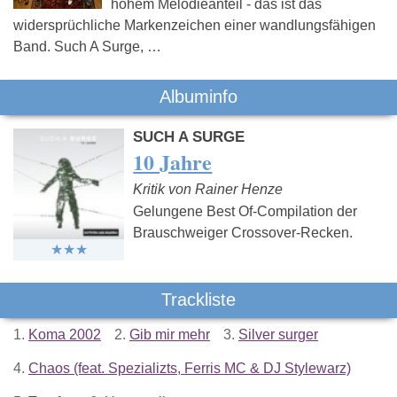
hohem Melodieanteil - das ist das
widersprüchliche Markenzeichen einer wandlungsfähigen
Band. Such A Surge, …
Albuminfo
SUCH A SURGE
10 Jahre
Kritik von Rainer Henze
Gelungene Best Of-Compilation der
Brauschweiger Crossover-Recken.
Trackliste
1.
Koma 2002
2.
Gib mir mehr
3.
Silver surger
4.
Chaos (feat. Spezializts, Ferris MC & DJ Stylewarz)