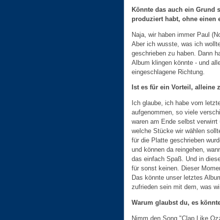
Könnte das auch ein Grund se
produziert habt, ohne einen
Naja, wir haben immer Paul (Nor
Aber ich wusste, was ich wollte
geschrieben zu haben. Dann hab
Album klingen könnte - und al
eingeschlagene Richtung.
Ist es für ein Vorteil, allein
Ich glaube, ich habe vom letzt
aufgenommen, so viele verschi
waren am Ende selbst verwirrt
welche Stücke wir wählen sollte
für die Platte geschrieben wur
und können da reingehen, wann
das einfach Spaß. Und in dies
für sonst keinen. Dieser Mome
Das könnte unser letztes Album
zufrieden sein mit dem, was wir
Warum glaubst du, es könnte 
Nimm den Song "Clap Like Ozzy"