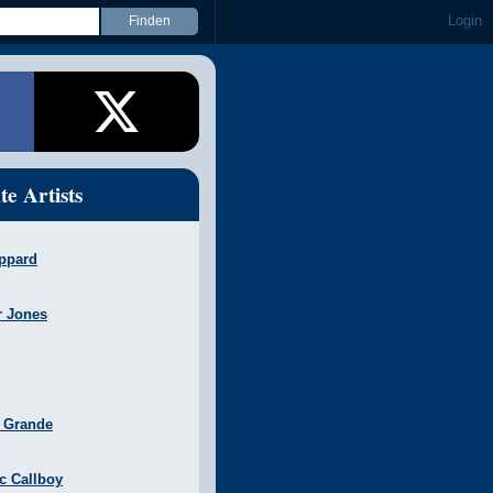
Login
te Artists
ppard
r Jones
a Grande
ic Callboy