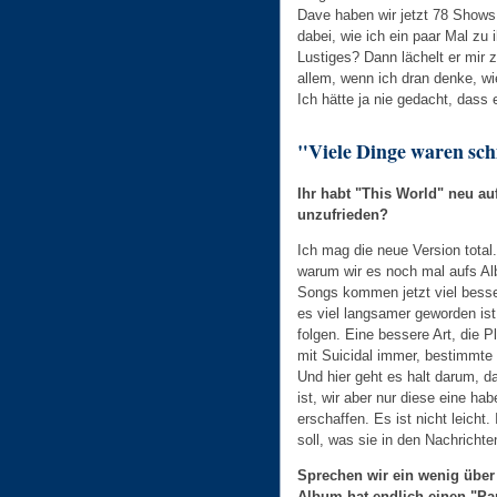
Dave haben wir jetzt 78 Shows
dabei, wie ich ein paar Mal z
Lustiges? Dann lächelt er mir 
allem, wenn ich dran denke, wi
Ich hätte ja nie gedacht, dass
"Viele Dinge waren sc
Ihr habt "This World" neu a
unzufrieden?
Ich mag die neue Version total
warum wir es noch mal aufs Alb
Songs kommen jetzt viel bess
es viel langsamer geworden is
folgen. Eine bessere Art, die P
mit Suicidal immer, bestimmte I
Und hier geht es halt darum, 
ist, wir aber nur diese eine h
erschaffen. Es ist nicht leicht
soll, was sie in den Nachricht
Sprechen wir ein wenig über 
Album hat endlich einen "Par