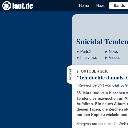
Home
News
Bands
Suicidal Tenden
Porträt
News
Interviews
Videos
7. OKTOBER 2016
"Ich dachte damals, O
Interview geführt von
Olaf Sch
35 Jahre und kein bisschen w
Tendencies inzwischen im M
Aufhören. Ein neues Album 
diesen Tagen, die Zeichen s
um den Kopf zu wickeln und 
Morgens um neun ist die Welt 