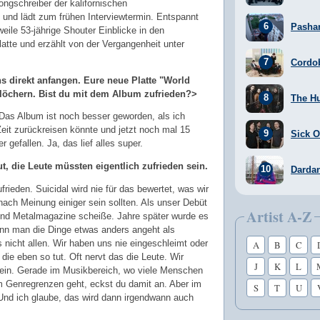
ngschreiber der kalifornischen
 und lädt zum frühen Interviewtermin. Entspannt
Pasha
weile 53-jährige Shouter Einblicke in den
tte und erzählt von der Vergangenheit unter
Cordo
s direkt anfangen. Eure neue Platte "World
tlöchern. Bist du mit dem Album zufrieden?>
The H
 Das Album ist noch besser geworden, als ich
Zeit zurückreisen könnte und jetzt noch mal 15
Sick Of
r gefallen. Ja, das lief alles super.
t, die Leute müssten eigentlich zufrieden sein.
Darda
frieden. Suicidal wird nie für das bewertet, was wir
nach Meinung einiger sein sollten. Als unser Debüt
Artist A-Z
 und Metalmagazine scheiße. Jahre später wurde es
nn man die Dinge etwas anders angeht als
s nicht allen. Wir haben uns nie eingeschleimt oder
A
B
C
ie eben so tut. Oft nervt das die Leute. Wir
J
K
L
 rein. Gerade im Musikbereich, wo viele Menschen
um Genregrenzen geht, eckst du damit an. Aber im
S
T
U
 Und ich glaube, das wird dann irgendwann auch