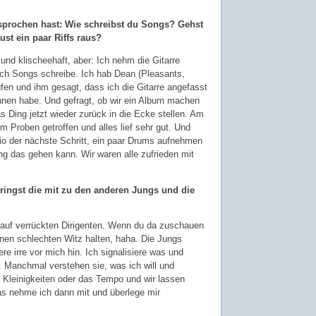
sprochen hast: Wie schreibst du Songs? Gehst
ust ein paar Riffs raus?
 und klischeehaft, aber: Ich nehm die Gitarre
 ich Songs schreibe. Ich hab Dean (Pleasants,
ufen und ihm gesagt, dass ich die Gitarre angefasst
nen habe. Und gefragt, ob wir ein Album machen
s Ding jetzt wieder zurück in die Ecke stellen. Am
 Proben getroffen und alles lief sehr gut. Und
o der nächste Schritt, ein paar Drums aufnehmen
g das gehen kann. Wir waren alle zufrieden mit
 bringst die mit zu den anderen Jungs und die
auf verrückten Dirigenten. Wenn du da zuschauen
inen schlechten Witz halten, haha. Die Jungs
ere irre vor mich hin. Ich signalisiere was und
Manchmal verstehen sie, was ich will und
 Kleinigkeiten oder das Tempo und wir lassen
as nehme ich dann mit und überlege mir