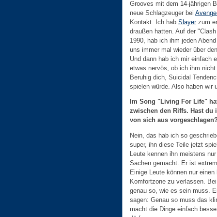
Grooves mit dem 14-jährigen Br
neue Schlagzeuger bei
Avenge
Kontakt. Ich hab
Slayer
zum er
draußen hatten. Auf der "Clas
1990, hab ich ihm jeden Abend 
uns immer mal wieder über den 
Und dann hab ich mir einfach 
etwas nervös, ob ich ihm nicht 
Beruhig dich, Suicidal Tendenci
spielen würde. Also haben wir u
Im Song "Living For Life" ha
zwischen den Riffs. Hast du 
von sich aus vorgeschlagen
Nein, das hab ich so geschriebe
super, ihn diese Teile jetzt spi
Leute kennen ihn meistens nur f
Sachen gemacht. Er ist extrem 
Einige Leute können nur einen 
Komfortzone zu verlassen. Bei D
genau so, wie es sein muss. Ei
sagen: Genau so muss das klin
macht die Dinge einfach besser