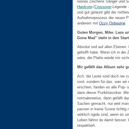
seines Zeichens Sänger und So
Hardcore
-/
Crossover
-Legende -
und gut gelaunt gibt der mittler
Aufnahmeprozess der neuen Pla
anderem mit
Ozzy Osbourne
.
Guten Morgen, Mike. Lass un
Gone Mad" steht in den Star
Absolut und auf allen Ebenen.
gehofft habe. Wenn ich in der 
wäre, die Platte würde mir siche
Mir gefällt das Album sehr gu
Ach, die Leute sind doch nie zu
sind, sondern für das, was wir 
erschien, fanden es alle Pop-
dann dieser Punkklassiker. We
normalerweise, dann gefällt da
Sachen gemacht, nur weil man d
passen in keine Szene richtig
wirklich rigide sind, wenn es 
Leben fährst du damit besser.
respektiert.