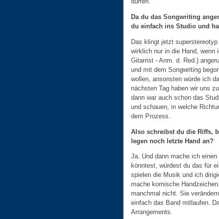
dürfen.
Da du das Songwriting ange
du einfach ins Studio und ha
Das klingt jetzt superstereotyp
wirklich nur in die Hand, wenn
Gitarrist - Anm. d. Red.) anger
und mit dem Songwriting begon
wollen, ansonsten würde ich da
nächsten Tag haben wir uns zum
dann war auch schon das Studi
und schauen, in welche Richtun
dem Prozess.
Also schreibst du die Riffs,
legen noch letzte Hand an?
Ja. Und dann mache ich einen 
könntest, würdest du das für e
spielen die Musik und ich dirigi
mache komische Handzeichen. 
manchmal nicht. Sie verändern
einfach das Band mitlaufen. D
Arrangements.