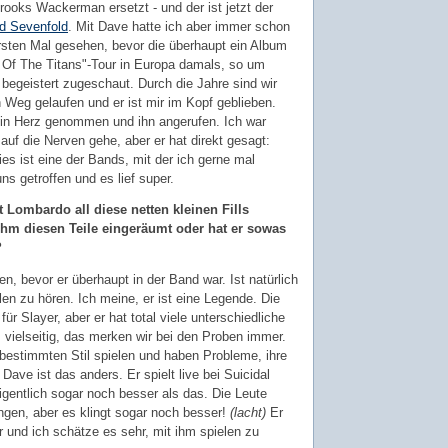
ooks Wackerman ersetzt - und der ist jetzt der
d Sevenfold
. Mit Dave hatte ich aber immer schon
sten Mal gesehen, bevor die überhaupt ein Album
h Of The Titans"-Tour in Europa damals, so um
begeistert zugeschaut. Durch die Jahre sind wir
Weg gelaufen und er ist mir im Kopf geblieben.
ein Herz genommen und ihn angerufen. Ich war
auf die Nerven gehe, aber er hat direkt gesagt:
es ist eine der Bands, mit der ich gerne mal
ns getroffen und es lief super.
t Lombardo all diese netten kleinen Fills
ihm diesen Teile eingeräumt oder hat er sowas
?
n, bevor er überhaupt in der Band war. Ist natürlich
elen zu hören. Ich meine, er ist eine Legende. Die
ür Slayer, aber er hat total viele unterschiedliche
vielseitig, das merken wir bei den Proben immer.
bestimmten Stil spielen und haben Probleme, ihre
ave ist das anders. Er spielt live bei Suicidal
gentlich sogar noch besser als das. Die Leute
gen, aber es klingt sogar noch besser!
(lacht)
Er
 und ich schätze es sehr, mit ihm spielen zu