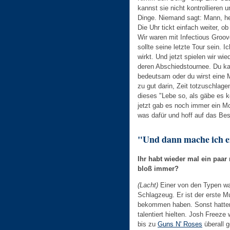
kannst sie nicht kontrollieren
Dinge. Niemand sagt: Mann, heu
Die Uhr tickt einfach weiter, 
Wir waren mit Infectious Groov
sollte seine letzte Tour sein. Ic
wirkt. Und jetzt spielen wir wie
deren Abschiedstournee. Du ka
bedeutsam oder du wirst eine M
zu gut darin, Zeit totzuschlage
dieses "Lebe so, als gäbe es k
jetzt gab es noch immer ein Mo
was dafür und hoff auf das Best
"Und dann mache ich ei
Ihr habt wieder mal ein paar
bloß immer?
(Lacht)
Einer von den Typen wa
Schlagzeug. Er ist der erste M
bekommen haben. Sonst hatten 
talentiert hielten. Josh Freez
bis zu
Guns N' Roses
überall g