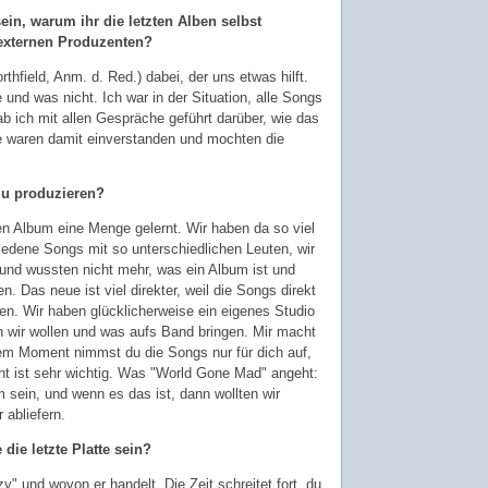
in, warum ihr die letzten Alben selbst
 externen Produzenten?
thfield, Anm. d. Red.) dabei, der uns etwas hilft.
 und was nicht. Ich war in der Situation, alle Songs
 ich mit allen Gespräche geführt darüber, wie das
le waren damit einverstanden und mochten die
e zu produzieren?
en Album eine Menge gelernt. Wir haben da so viel
edene Songs mit so unterschiedlichen Leuten, wir
 und wussten nicht mehr, was ein Album ist und
n. Das neue ist viel direkter, weil die Songs direkt
den. Wir haben glücklicherweise ein eigenes Studio
 wir wollen und was aufs Band bringen. Mir macht
em Moment nimmst du die Songs nur für dich auf,
nt ist sehr wichtig. Was "World Gone Mad" angeht:
 sein, und wenn es das ist, dann wollten wir
 abliefern.
die letzte Platte sein?
 und wovon er handelt. Die Zeit schreitet fort, du