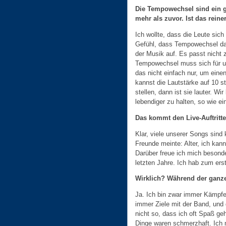
Die Tempowechsel sind ein 
mehr als zuvor. Ist das reine
Ich wollte, dass die Leute sic
Gefühl, dass Tempowechsel dab
der Musik auf. Es passt nicht 
Tempowechsel muss sich für un
das nicht einfach nur, um ein
kannst die Lautstärke auf 10 st
stellen, dann ist sie lauter. 
lebendiger zu halten, so wie ei
Das kommt den Live-Auftritte
Klar, viele unserer Songs sind
Freunde meinte: Alter, ich kann
Darüber freue ich mich besond
letzten Jahre. Ich hab zum ers
Wirklich? Während der ganze
Ja. Ich bin zwar immer Kämpfe
immer Ziele mit der Band, und 
nicht so, dass ich oft Spaß geh
Dinge waren schmerzhaft. Ich 