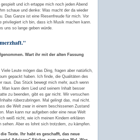
 gespielt und ich ertappe mich noch jeden Abend
u ihm schaue und denke: Was macht der da wieder
zu. Das Ganze ist eine Riesenfreude für mich. Vor
e privilegiert ich bin, dass ich Musik machen kann.
 es uns so lange geben würde.
hmerzhaft."
ufgenommen. Wart ihr mit der alten Fassung
. Viele Leute mögen das Ding, fragen aber natürlich,
um gepackt haben. Ich finde, die Qualitäten des
er raus. Das Stück bewegt mich mehr, auch wenn
t. Man kann dem Lied und seinem Inhalt besser
latte zu beenden, gibt es gar nicht. Wir versuchen
nhalte rüberzubringen. Mal gelingt das, mal nicht.
dass die Welt zwar in einem beschissenen Zustand
aben. Man kann nur aufgeben oder eine neue Welt
. Ich weiß nicht, wie ich meinen Kindern erklären
en sehen. Aber es lohnt sich trotzdem, zu kämpfen.
die Texte. Ihr habt es geschafft, das neue
ental Advisory"-Sticker, zum ersten Mal. Was