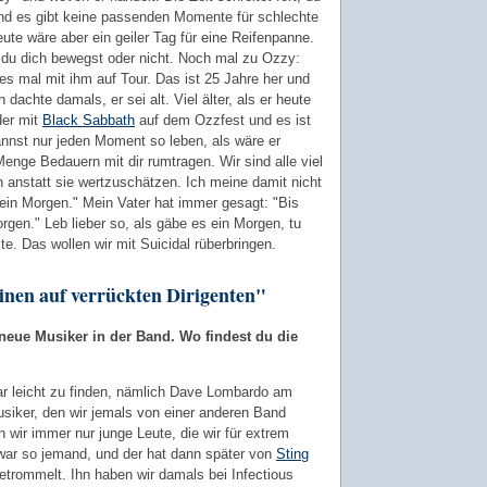
 und es gibt keine passenden Momente für schlechte
te wäre aber ein geiler Tag für eine Reifenpanne.
ob du dich bewegst oder nicht. Noch mal zu Ozzy:
es mal mit ihm auf Tour. Das ist 25 Jahre her und
h dachte damals, er sei alt. Viel älter, als er heute
der mit
Black Sabbath
auf dem Ozzfest und es ist
nnst nur jeden Moment so leben, als wäre er
enge Bedauern mit dir rumtragen. Wir sind alle viel
n anstatt sie wertzuschätzen. Ich meine damit nicht
ein Morgen." Mein Vater hat immer gesagt: "Bis
rgen." Leb lieber so, als gäbe es ein Morgen, tu
e. Das wollen wir mit Suicidal rüberbringen.
nen auf verrückten Dirigenten"
 neue Musiker in der Band. Wo findest du die
r leicht zu finden, nämlich Dave Lombardo am
usiker, den wir jemals von einer anderen Band
wir immer nur junge Leute, die wir für extrem
e war so jemand, und der hat dann später von
Sting
etrommelt. Ihn haben wir damals bei Infectious