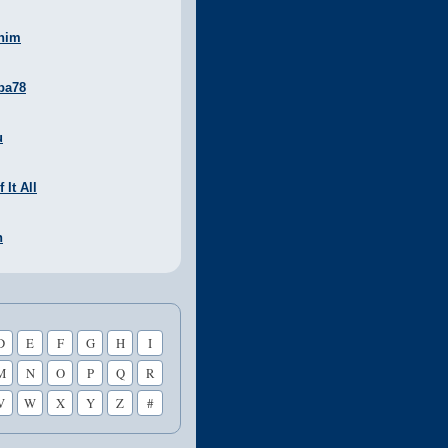
nim
ba78
u
 It All
n
D
E
F
G
H
I
M
N
O
P
Q
R
V
W
X
Y
Z
#