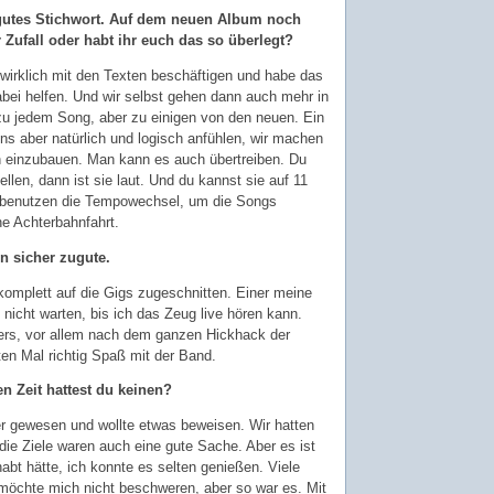
gutes Stichwort. Auf dem neuen Album noch
r Zufall oder habt ihr euch das so überlegt?
h wirklich mit den Texten beschäftigen und habe das
ei helfen. Und wir selbst gehen dann auch mehr in
zu jedem Song, aber zu einigen von den neuen. Ein
s aber natürlich und logisch anfühlen, wir machen
en einzubauen. Man kann es auch übertreiben. Du
ellen, dann ist sie laut. Und du kannst sie auf 11
Wir benutzen die Tempowechsel, um die Songs
ne Achterbahnfahrt.
n sicher zugute.
 komplett auf die Gigs zugeschnitten. Einer meine
 nicht warten, bis ich das Zeug live hören kann.
ers, vor allem nach dem ganzen Hickhack der
ten Mal richtig Spaß mit der Band.
n Zeit hattest du keinen?
r gewesen und wollte etwas beweisen. Wir hatten
die Ziele waren auch eine gute Sache. Aber es ist
abt hätte, ich konnte es selten genießen. Viele
möchte mich nicht beschweren, aber so war es. Mit