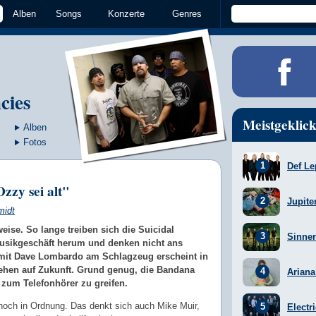
Alben
Songs
Konzerte
Genres
cies
Meistgeklick
Alben
Fotos
Def Le
zzy sei alt"
Jupite
midt
eise. So lange treiben sich die Suicidal
Sinner
usikgeschäft herum und denken nicht ans
mit Dave Lombardo am Schlagzeug erscheint in
tehen auf Zukunft. Grund genug, die Bandana
Arian
zum Telefonhörer zu greifen.
noch in Ordnung. Das denkt sich auch Mike Muir,
Electr