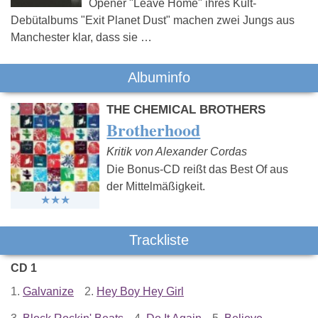
Opener "Leave Home" ihres Kult-
Debütalbums "Exit Planet Dust" machen zwei Jungs aus
Manchester klar, dass sie …
Albuminfo
THE CHEMICAL BROTHERS
Brotherhood
Kritik von Alexander Cordas
Die Bonus-CD reißt das Best Of aus
der Mittelmäßigkeit.
Trackliste
CD 1
1.
Galvanize
2.
Hey Boy Hey Girl