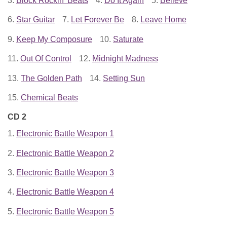
3.
Block Rockin' Beats
4.
Do It Again
5.
Believe
6.
Star Guitar
7.
Let Forever Be
8.
Leave Home
9.
Keep My Composure
10.
Saturate
11.
Out Of Control
12.
Midnight Madness
13.
The Golden Path
14.
Setting Sun
15.
Chemical Beats
CD 2
1.
Electronic Battle Weapon 1
2.
Electronic Battle Weapon 2
3.
Electronic Battle Weapon 3
4.
Electronic Battle Weapon 4
5.
Electronic Battle Weapon 5