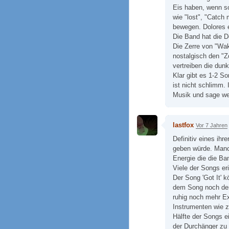
Eis haben, wenn s
wie "lost", "Catch 
bewegen. Dolores e
Die Band hat die D
Die Zerre von "Wak
nostalgisch den "Z
vertreiben die dun
Klar gibt es 1-2 S
ist nicht schlimm. 
Musik und sage we
lastfox
Vor 7 Jahren
Definitiv eines ih
geben würde. Manch
Energie die die Ba
Viele der Songs er
Der Song 'Got It' k
dem Song noch der 
ruhig noch mehr Ex
Instrumenten wie zu
Hälfte der Songs e
der Durchänger zu