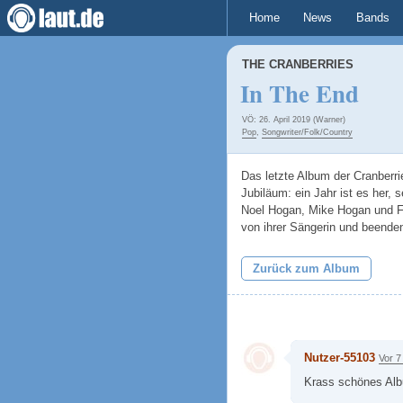
Home
News
Bands
THE CRANBERRIES
In The End
VÖ: 26. April 2019 (Warner)
Pop
,
Songwriter/Folk/Country
Das letzte Album der Cranberr
Jubiläum: ein Jahr ist es her, 
Noel Hogan, Mike Hogan und Fe
von ihrer Sängerin und beende
Zurück zum Album
Nutzer-55103
Vor 7
Krass schönes Alb