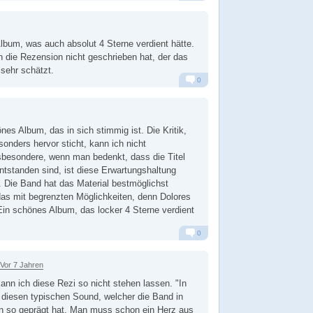
Alarm
Antworten
lbum, was auch absolut 4 Sterne verdient hätte.
 die Rezension nicht geschrieben hat, der das
sehr schätzt.
0
Alarm
Antworten
es Album, das in sich stimmig ist. Die Kritik,
onders hervor sticht, kann ich nicht
sbesondere, wenn man bedenkt, dass die Titel
tstanden sind, ist diese Erwartungshaltung
t. Die Band hat das Material bestmöglichst
das mit begrenzten Möglichkeiten, denn Dolores
 Ein schönes Album, das locker 4 Sterne verdient
0
Alarm
Antworten
Vor 7 Jahren
kann ich diese Rezi so nicht stehen lassen. "In
 diesen typischen Sound, welcher die Band in
en so geprägt hat. Man muss schon ein Herz aus