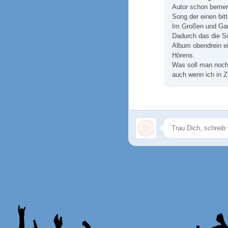
Autor schon bemerkt
Song der einen bit
Im Großen und Gan
Dadurch das die S
Album obendrein ei
Hörens.
Was soll man noch
auch wenn ich in Z