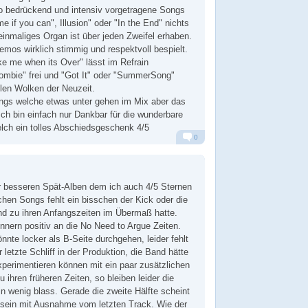
o bedrückend und intensiv vorgetragene Songs
me if you can", Illusion" oder "In the End" nichts
inmaliges Organ ist über jeden Zweifel erhaben.
emos wirklich stimmig und respektvoll bespielt.
e me when its Over" lässt im Refrain
ombie" frei und "Got It" oder "SummerSong"
klen Wolken der Neuzeit.
ongs welche etwas unter gehen im Mix aber das
Ich bin einfach nur Dankbar für die wunderbare
lch ein tolles Abschiedsgeschenk 4/5
0
Alarm
Antworten
rer besseren Spät-Alben dem ich auch 4/5 Sternen
en Songs fehlt ein bisschen der Kick oder die
nd zu ihren Anfangszeiten im Übermaß hatte.
innern positiv an die No Need to Argue Zeiten.
önnte locker als B-Seite durchgehen, leider fehlt
letzte Schliff in der Produktion, die Band hätte
perimentieren können mit ein paar zusätzlichen
 ihren früheren Zeiten, so bleiben leider die
in wenig blass. Gerade die zweite Hälfte scheint
 sein mit Ausnahme vom letzten Track. Wie der