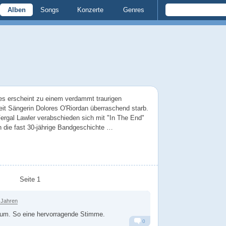
Alben
Songs
Konzerte
Genres
ies erscheint zu einem verdammt traurigen
seit Sängerin Dolores O'Riordan überraschend starb.
rgal Lawler verabschieden sich mit "In The End"
n die fast 30-jährige Bandgeschichte …
Seite 1
 Jahren
um. So eine hervorragende Stimme.
0