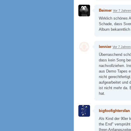
Beimer
Vor 7 Jahren
Wirklich schönes A
Schade, dass Sven
Album bekanntlich 
lennier
Vor 7 Jahren
Überraschend schön
dass kein Song bes
nachvollziehen. In
aus Demo Tapes en
nicht gerechtfertig
aufgearbeitet und 
ist nicht mehr da.
hat.
bigfoofightersfan
Als Kind der 90er 
the End" versprüht
Ihren Anfangszeit