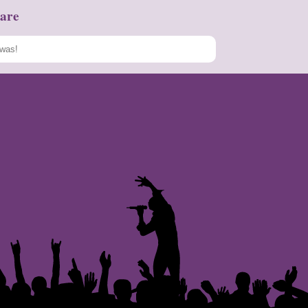
are
Speichern