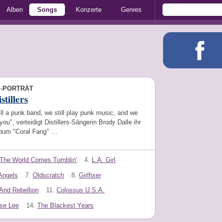
Alben
Songs
Konzerte
Genres
E-PORTRÄT
stillers
ill a punk band, we still play punk music, and we
 you", verteidigt Distillers-Sängerin Brody Dalle ihr
Album "Coral Fang" …
The World Comes Tumblin'
4.
L.A. Girl
Angels
7.
Oldscratch
8.
Girlfixer
And Rebellion
11.
Colossus U.S.A.
se Lee
14.
The Blackest Years