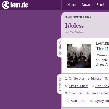
Home
News
Bands
THE DISTILLERS
Idoless
auf: The Distillers
LAUT.D
The Di
"We're st
still hate
drittes 
1.
Oh Serena
2.
Idoless
3.
5.
Distilla Truant
6.
Ask The 
9.
Open Sky
10.
Red Carpet 
12.
Blackheart
13.
Gypsy Ro