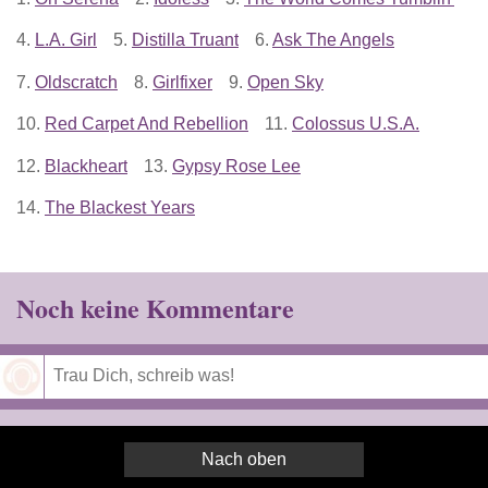
4.
L.A. Girl
5.
Distilla Truant
6.
Ask The Angels
7.
Oldscratch
8.
Girlfixer
9.
Open Sky
10.
Red Carpet And Rebellion
11.
Colossus U.S.A.
12.
Blackheart
13.
Gypsy Rose Lee
14.
The Blackest Years
Noch keine Kommentare
Speichern
Nach oben