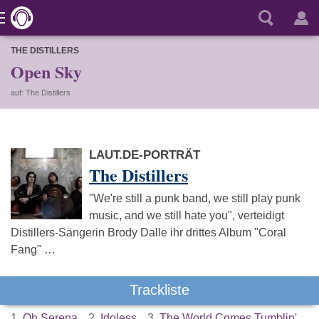
THE DISTILLERS
Open Sky
auf: The Distillers
LAUT.DE-PORTRÄT
The Distillers
"We're still a punk band, we still play punk
music, and we still hate you", verteidigt
Distillers-Sängerin Brody Dalle ihr drittes Album "Coral
Fang" …
Trackliste
1.
Oh Serena
2.
Idoless
3.
The World Comes Tumblin'