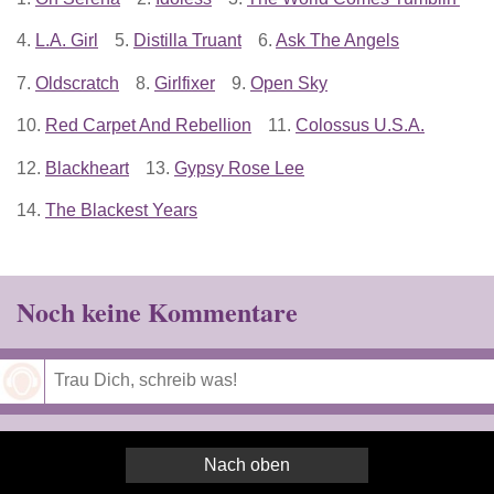
4.
L.A. Girl
5.
Distilla Truant
6.
Ask The Angels
7.
Oldscratch
8.
Girlfixer
9.
Open Sky
10.
Red Carpet And Rebellion
11.
Colossus U.S.A.
12.
Blackheart
13.
Gypsy Rose Lee
14.
The Blackest Years
Noch keine Kommentare
Speichern
Nach oben