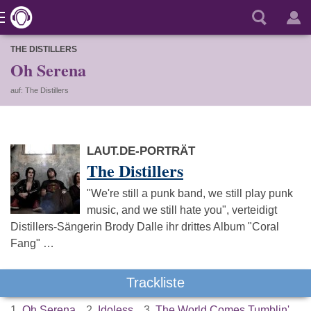
THE DISTILLERS
Oh Serena
auf: The Distillers
LAUT.DE-PORTRÄT
The Distillers
"We're still a punk band, we still play punk
music, and we still hate you", verteidigt
Distillers-Sängerin Brody Dalle ihr drittes Album "Coral
Fang" …
Trackliste
1.
Oh Serena
2.
Idoless
3.
The World Comes Tumblin'