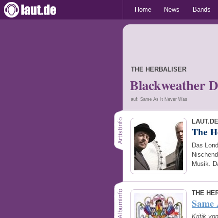
Home
News
Bands
THE HERBALISER
Blackweather D
auf: Same As It Never Was
LAUT.D
The H
Das Lond
Nischend
Musik. D
THE HE
Same 
Kritik v