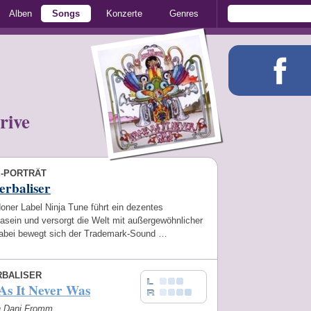
Alben
Songs
Konzerte
Genres
rive
E-PORTRÄT
erbaliser
oner Label Ninja Tune führt ein dezentes
asein und versorgt die Welt mit außergewöhnlicher
abei bewegt sich der Trademark-Sound …
RBALISER
As It Never Was
on Dani Fromm