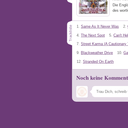
Die Englä
des wortl
1.
Same As It Never Was
2.
4.
The Next Spot
5.
Can't He
7.
Street Karma (A Cautionary 
9.
Blackweather Drive
10.
Ga
12.
Stranded On Earth
Noch keine Komment