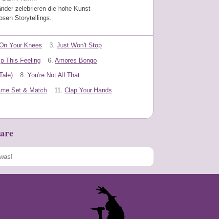
nder zelebrieren die hohe Kunst
osen Storytellings.
On Your Knees
3.
Just Won't Stop
lp This Feeling
6.
Amores Bongo
Tale)
8.
You're Not All That
me Set & Match
11.
Clap Your Hands
are
Speichern