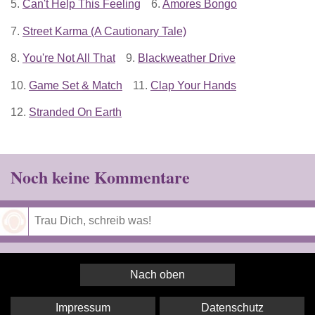
5.
Can't Help This Feeling
6.
Amores Bongo
7.
Street Karma (A Cautionary Tale)
8.
You're Not All That
9.
Blackweather Drive
10.
Game Set & Match
11.
Clap Your Hands
12.
Stranded On Earth
Noch keine Kommentare
Speichern
Nach oben
Impressum
Datenschutz