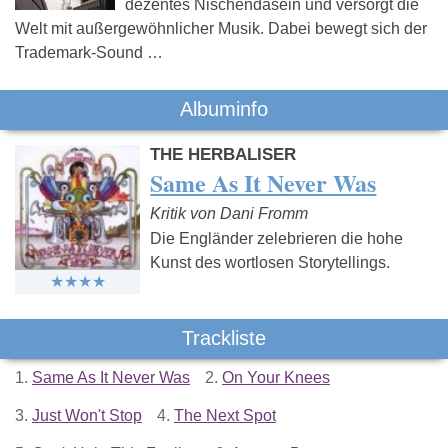
dezentes Nischendasein und versorgt die
Welt mit außergewöhnlicher Musik. Dabei bewegt sich der
Trademark-Sound …
Albuminfo
THE HERBALISER
Same As It Never Was
Kritik von Dani Fromm
Die Engländer zelebrieren die hohe
Kunst des wortlosen Storytellings.
Trackliste
1.
Same As It Never Was
2.
On Your Knees
3.
Just Won't Stop
4.
The Next Spot