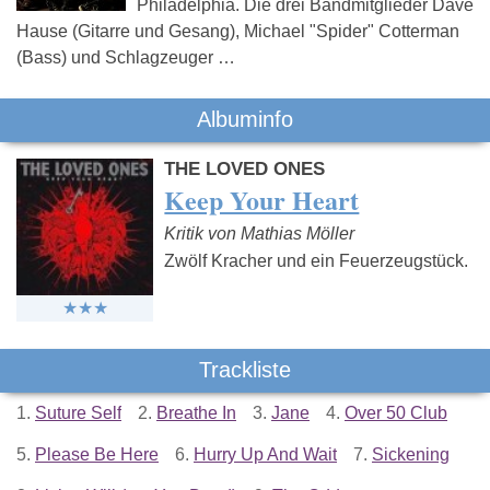
Philadelphia. Die drei Bandmitglieder Dave
Hause (Gitarre und Gesang), Michael "Spider" Cotterman
(Bass) und Schlagzeuger …
Albuminfo
THE LOVED ONES
Keep Your Heart
Kritik von Mathias Möller
Zwölf Kracher und ein Feuerzeugstück.
Trackliste
1.
Suture Self
2.
Breathe In
3.
Jane
4.
Over 50 Club
5.
Please Be Here
6.
Hurry Up And Wait
7.
Sickening