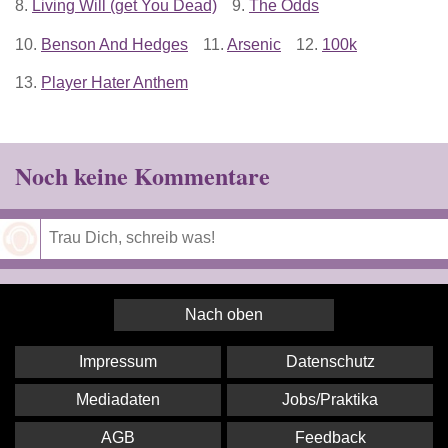
8.
Living Will (get You Dead)
9.
The Odds
10.
Benson And Hedges
11.
Arsenic
12.
100k
13.
Player Hater Anthem
Noch keine Kommentare
Speichern
Nach oben
Impressum
Datenschutz
Mediadaten
Jobs/Praktika
AGB
Feedback