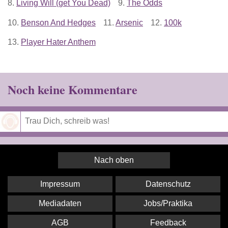
8.
Living Will (get You Dead)
9.
The Odds
10.
Benson And Hedges
11.
Arsenic
12.
100k
13.
Player Hater Anthem
Noch keine Kommentare
Speichern
Nach oben
Impressum
Datenschutz
Mediadaten
Jobs/Praktika
AGB
Feedback