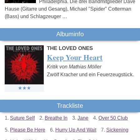
Philadelphia. Die drei Bandmitglieder Dave
Hause (Gitarre und Gesang), Michael "Spider" Cotterman
(Bass) und Schlagzeuger …
Albuminfo
THE LOVED ONES
Keep Your Heart
Kritik von Mathias Möller
Zwölf Kracher und ein Feuerzeugstück.
Trackliste
1.
Suture Self
2.
Breathe In
3.
Jane
4.
Over 50 Club
5.
Please Be Here
6.
Hurry Up And Wait
7.
Sickening