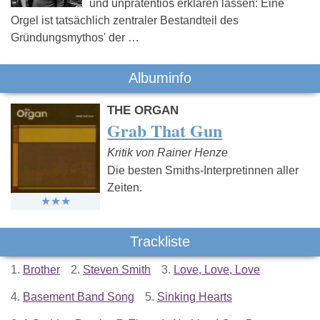
und unprätentiös erklären lassen: Eine
Orgel ist tatsächlich zentraler Bestandteil des
Gründungsmythos' der …
Albuminfo
THE ORGAN
Grab That Gun
Kritik von Rainer Henze
Die besten Smiths-Interpretinnen aller
Zeiten.
Trackliste
1.
Brother
2.
Steven Smith
3.
Love, Love, Love
4.
Basement Band Song
5.
Sinking Hearts