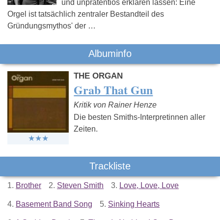
und unprätentiös erklären lassen: Eine
Orgel ist tatsächlich zentraler Bestandteil des
Gründungsmythos' der …
Albuminfo
THE ORGAN
Grab That Gun
Kritik von Rainer Henze
Die besten Smiths-Interpretinnen aller
Zeiten.
Trackliste
1.
Brother
2.
Steven Smith
3.
Love, Love, Love
4.
Basement Band Song
5.
Sinking Hearts