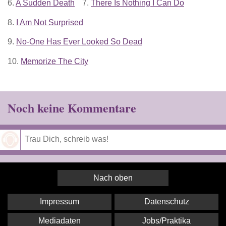
6.
A Sudden Death
7.
There Is Nothing I Can Do
8.
I Am Not Surprised
9.
No-One Has Ever Looked So Dead
10.
Memorize The City
Noch keine Kommentare
Speichern
Nach oben
Impressum
Datenschutz
Mediadaten
Jobs/Praktika