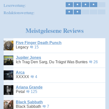
Leserwertung:
★
★
★
★
Redaktionswertung:
★
★
Meistgelesene Reviews
Five Finger Death Punch
Legacy
15
Jupiter Jones
Ich Trag Den Sarg, Du Trägst Was Buntes
26
Arca
XXXXX
4
Ariana Grande
Petal
125
Black Sabbath
Black Sabbath
7