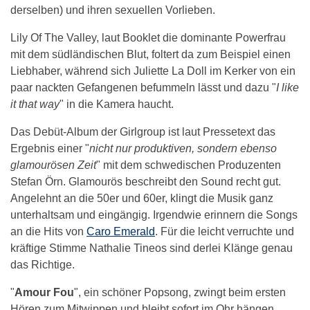
derselben) und ihren sexuellen Vorlieben.
Lily Of The Valley, laut Booklet die dominante Powerfrau
mit dem südländischen Blut, foltert da zum Beispiel einen
Liebhaber, während sich Juliette La Doll im Kerker von ein
paar nackten Gefangenen befummeln lässt und dazu "
I like
it that way
" in die Kamera haucht.
Das Debüt-Album der Girlgroup ist laut Pressetext das
Ergebnis einer "
nicht nur produktiven, sondern ebenso
glamourösen Zeit
" mit dem schwedischen Produzenten
Stefan Örn. Glamourös beschreibt den Sound recht gut.
Angelehnt an die 50er und 60er, klingt die Musik ganz
unterhaltsam und eingängig. Irgendwie erinnern die Songs
an die Hits von
Caro Emerald
. Für die leicht verruchte und
kräftige Stimme Nathalie Tineos sind derlei Klänge genau
das Richtige.
"
Amour Fou
", ein schöner Popsong, zwingt beim ersten
Hören zum Mitwippen und bleibt sofort im Ohr hängen.