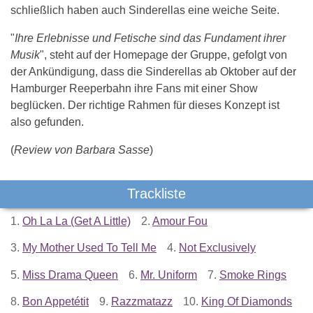
schließlich haben auch Sinderellas eine weiche Seite.
"
Ihre Erlebnisse und Fetische sind das Fundament ihrer
Musik
", steht auf der Homepage der Gruppe, gefolgt von
der Ankündigung, dass die Sinderellas ab Oktober auf der
Hamburger Reeperbahn ihre Fans mit einer Show
beglücken. Der richtige Rahmen für dieses Konzept ist
also gefunden.
(
Review von Barbara Sasse
)
Trackliste
1.
Oh La La (Get A Little)
2.
Amour Fou
3.
My Mother Used To Tell Me
4.
Not Exclusively
5.
Miss Drama Queen
6.
Mr. Uniform
7.
Smoke Rings
8.
Bon Appetétit
9.
Razzmatazz
10.
King Of Diamonds