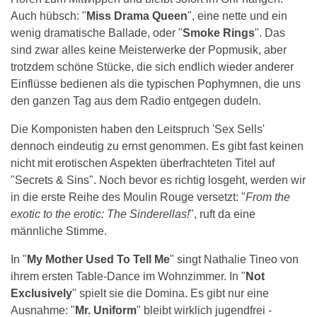
Auch hübsch: "
Miss Drama Queen
", eine nette und ein
wenig dramatische Ballade, oder "
Smoke Rings
". Das
sind zwar alles keine Meisterwerke der Popmusik, aber
trotzdem schöne Stücke, die sich endlich wieder anderer
Einflüsse bedienen als die typischen Pophymnen, die uns
den ganzen Tag aus dem Radio entgegen dudeln.
Die Komponisten haben den Leitspruch 'Sex Sells'
dennoch eindeutig zu ernst genommen. Es gibt fast keinen
nicht mit erotischen Aspekten überfrachteten Titel auf
"Secrets & Sins". Noch bevor es richtig losgeht, werden wir
in die erste Reihe des Moulin Rouge versetzt: "
From the
exotic to the erotic: The Sinderellas!
", ruft da eine
männliche Stimme.
In "
My Mother Used To Tell Me
" singt Nathalie Tineo von
ihrem ersten Table-Dance im Wohnzimmer. In "
Not
Exclusively
" spielt sie die Domina. Es gibt nur eine
Ausnahme: "
Mr. Uniform
" bleibt wirklich jugendfrei -