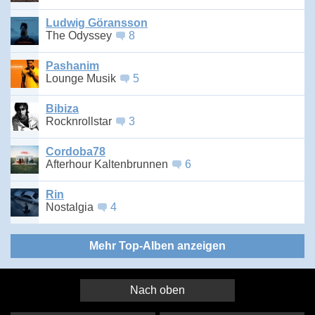
Ludwig Göransson
The Odyssey
8
Pashanim
Lounge Musik
5
Bibiza
Rocknrollstar
3
Cordoba78
Afterhour Kaltenbrunnen
6
Rin
Nostalgia
4
Mehr Top-Alben anzeigen
Nach oben