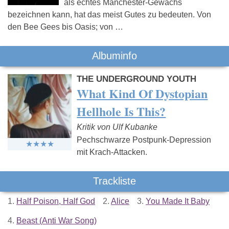
als echtes Manchester-Gewächs
bezeichnen kann, hat das meist Gutes zu bedeuten. Von
den Bee Gees bis Oasis; von …
Albuminfo
THE UNDERGROUND YOUTH
What Kind Of Dystopian
Hellhole Is This?
Kritik von Ulf Kubanke
Pechschwarze Postpunk-Depression
mit Krach-Attacken.
Trackliste
1.
Half Poison, Half God
2.
Alice
3.
You Made It Baby
4.
Beast (Anti War Song)