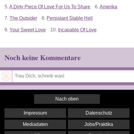
5.
A Dirty Piece Of Love For Us To Share
6.
Amerika
7.
The Outsider
8.
Persistant Stable Hell
9.
Your Sweet Love
10.
Incapable Of Love
Noch keine Kommentare
Speichern
Nach oben
Impressum
Datenschutz
Mediadaten
Jobs/Praktika